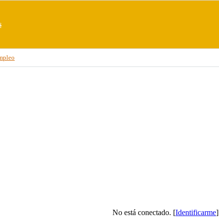
s
mpleo
No está conectado. [
Identificarme
]