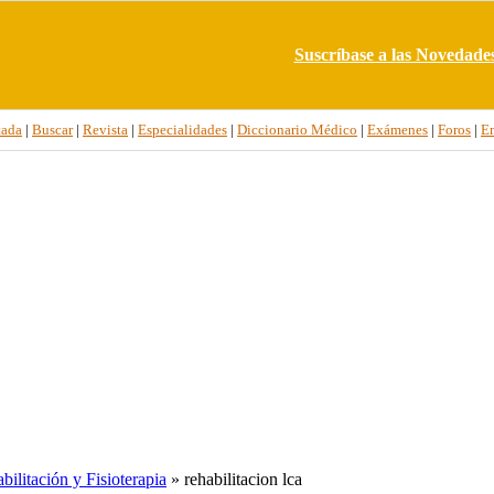
Suscríbase a las Novedade
tada
|
Buscar
|
Revista
|
Especialidades
|
Diccionario Médico
|
Exámenes
|
Foros
|
E
ilitación y Fisioterapia
» rehabilitacion lca