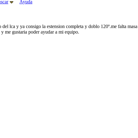
scar
Ayuda
el lca y ya consigo la estension completa y doblo 120º.me falta masa m
s y me gustaria poder ayudar a mi equipo.