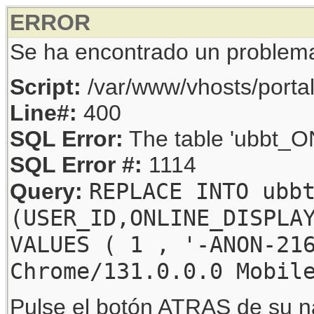
ERROR
Se ha encontrado un problem
Script:
/var/www/vhosts/porta
Line#:
400
SQL Error:
The table 'ubbt_ON
SQL Error #:
1114
REPLACE INTO ubb
Query:
(USER_ID,ONLINE_DISPLA
VALUES ( 1 , '-ANON-21
Chrome/131.0.0.0 Mobil
Pulse el botón ATRAS de su na