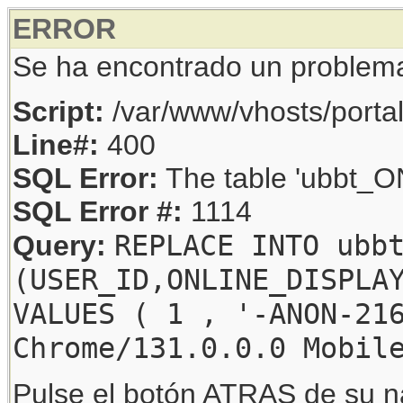
ERROR
Se ha encontrado un problem
Script:
/var/www/vhosts/porta
Line#:
400
SQL Error:
The table 'ubbt_ON
SQL Error #:
1114
REPLACE INTO ubb
Query:
(USER_ID,ONLINE_DISPLA
VALUES ( 1 , '-ANON-21
Chrome/131.0.0.0 Mobil
Pulse el botón ATRAS de su na