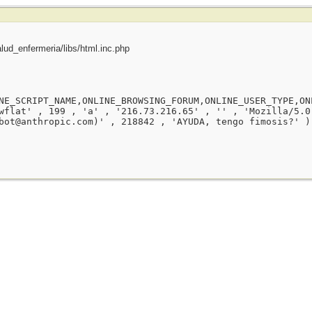
ud_enfermeria/libs/html.inc.php
NE_SCRIPT_NAME,ONLINE_BROWSING_FORUM,ONLINE_USER_TYPE,ON
wflat' , 199 , 'a' , '216.73.216.65' , '' , 'Mozilla/5.0
bot@anthropic.com)' , 218842 , 'AYUDA, tengo fimosis?' )