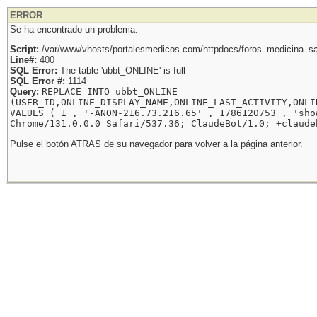
ERROR
Se ha encontrado un problema.
Script:
/var/www/vhosts/portalesmedicos.com/httpdocs/foros_medicina_sal
Line#:
400
SQL Error:
The table 'ubbt_ONLINE' is full
SQL Error #:
1114
Query:
REPLACE INTO ubbt_ONLINE
(USER_ID,ONLINE_DISPLAY_NAME,ONLINE_LAST_ACTIVITY,ONLI
VALUES ( 1 , '-ANON-216.73.216.65' , 1786120753 , 'sho
Chrome/131.0.0.0 Safari/537.36; ClaudeBot/1.0; +claude
Pulse el botón ATRAS de su navegador para volver a la página anterior.