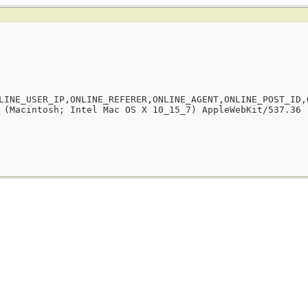
LINE_USER_IP,ONLINE_REFERER,ONLINE_AGENT,ONLINE_POST_ID,
 (Macintosh; Intel Mac OS X 10_15_7) AppleWebKit/537.36 