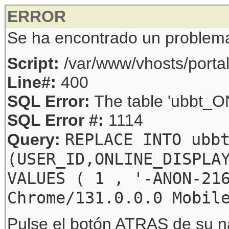
ERROR
Se ha encontrado un problem
Script:
/var/www/vhosts/porta
Line#:
400
SQL Error:
The table 'ubbt_ON
SQL Error #:
1114
REPLACE INTO ubb
Query:
(USER_ID,ONLINE_DISPLA
VALUES ( 1 , '-ANON-21
Chrome/131.0.0.0 Mobil
Pulse el botón ATRAS de su na