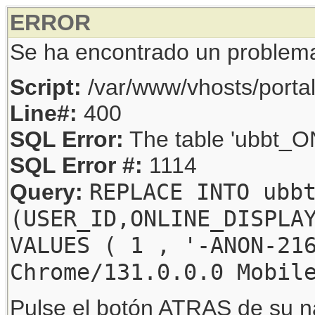
ERROR
Se ha encontrado un problem
Script:
/var/www/vhosts/porta
Line#:
400
SQL Error:
The table 'ubbt_ON
SQL Error #:
1114
REPLACE INTO ubb
Query:
(USER_ID,ONLINE_DISPLA
VALUES ( 1 , '-ANON-21
Chrome/131.0.0.0 Mobil
Pulse el botón ATRAS de su na