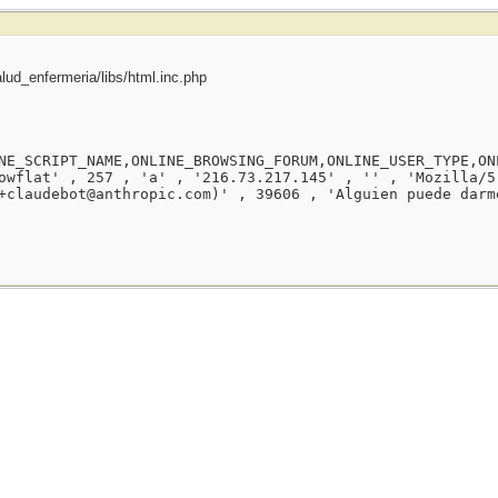
ud_enfermeria/libs/html.inc.php
NE_SCRIPT_NAME,ONLINE_BROWSING_FORUM,ONLINE_USER_TYPE,ON
owflat' , 257 , 'a' , '216.73.217.145' , '' , 'Mozilla/5
+claudebot@anthropic.com)' , 39606 , 'Alguien puede darm