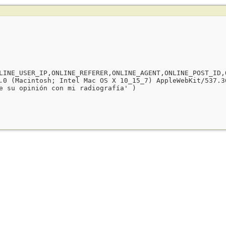
LINE_USER_IP,ONLINE_REFERER,ONLINE_AGENT,ONLINE_POST_ID,
.0 (Macintosh; Intel Mac OS X 10_15_7) AppleWebKit/537.3
e su opinión con mi radiografía' )