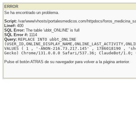
ERROR
Se ha encontrado un problema.
Script:
/var/www/vhosts/portalesmedicos.com/httpdocs/foros_medicina_sal
Line#:
400
SQL Error:
The table 'ubbt_ONLINE' is full
SQL Error #:
1114
Query:
REPLACE INTO ubbt_ONLINE
(USER_ID,ONLINE_DISPLAY_NAME,ONLINE_LAST_ACTIVITY,ONLI
VALUES ( 1 , '-ANON-216.73.217.145' , 1786018190 , 'sh
Gecko) Chrome/131.0.0.0 Safari/537.36; ClaudeBot/1.0; 
Pulse el botón ATRAS de su navegador para volver a la página anterior.