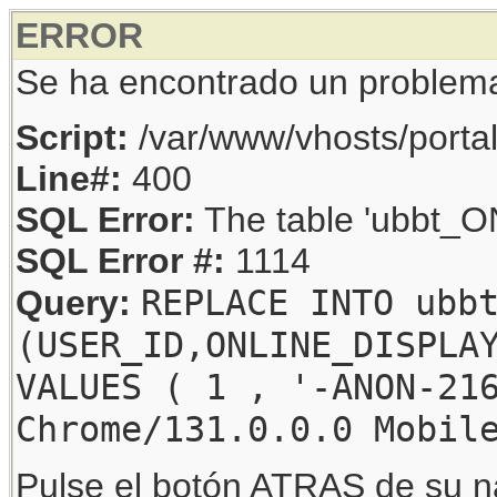
ERROR
Se ha encontrado un problem
Script:
/var/www/vhosts/porta
Line#:
400
SQL Error:
The table 'ubbt_ON
SQL Error #:
1114
REPLACE INTO ubb
Query:
(USER_ID,ONLINE_DISPLA
VALUES ( 1 , '-ANON-21
Chrome/131.0.0.0 Mobil
Pulse el botón ATRAS de su na