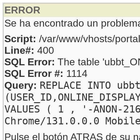
ERROR
Se ha encontrado un problem
Script:
/var/www/vhosts/porta
Line#:
400
SQL Error:
The table 'ubbt_ON
SQL Error #:
1114
REPLACE INTO ubb
Query:
(USER_ID,ONLINE_DISPLA
VALUES ( 1 , '-ANON-21
Chrome/131.0.0.0 Mobil
Pulse el botón ATRAS de su na