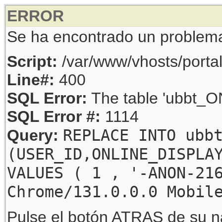
ERROR
Se ha encontrado un problem
Script:
/var/www/vhosts/porta
Line#:
400
SQL Error:
The table 'ubbt_ON
SQL Error #:
1114
REPLACE INTO ubb
Query:
(USER_ID,ONLINE_DISPLA
VALUES ( 1 , '-ANON-21
Chrome/131.0.0.0 Mobil
Pulse el botón ATRAS de su na