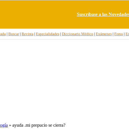
Suscríbase a las Novedade
tada
|
Buscar
|
Revista
|
Especialidades
|
Diccionario Médico
|
Exámenes
|
Foros
|
E
ogía
» ayuda .mi prepucio se cierra?