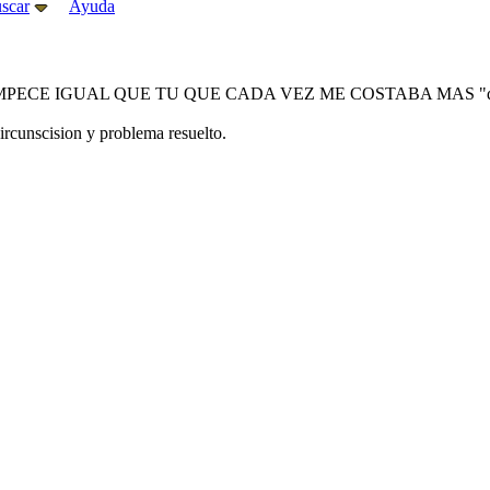
scar
Ayuda
E IGUAL QUE TU QUE CADA VEZ ME COSTABA MAS "descapullarme"
ircunscision y problema resuelto.