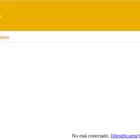
s
mpleo
No está conectado. [
Identificarme
]