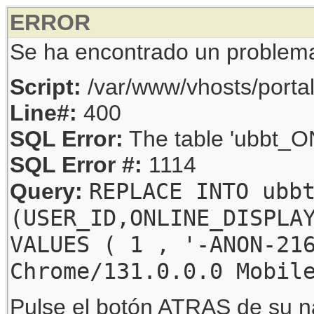
ERROR
Se ha encontrado un problem
Script:
/var/www/vhosts/porta
Line#:
400
SQL Error:
The table 'ubbt_ON
SQL Error #:
1114
REPLACE INTO ubb
Query:
(USER_ID,ONLINE_DISPLA
VALUES ( 1 , '-ANON-21
Chrome/131.0.0.0 Mobil
Pulse el botón ATRAS de su na