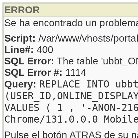
ERROR
Se ha encontrado un problem
Script:
/var/www/vhosts/porta
Line#:
400
SQL Error:
The table 'ubbt_ON
SQL Error #:
1114
REPLACE INTO ubb
Query:
(USER_ID,ONLINE_DISPLA
VALUES ( 1 , '-ANON-21
Chrome/131.0.0.0 Mobil
Pulse el botón ATRAS de su na