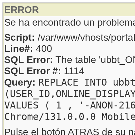
ERROR
Se ha encontrado un problem
Script:
/var/www/vhosts/porta
Line#:
400
SQL Error:
The table 'ubbt_ON
SQL Error #:
1114
REPLACE INTO ubb
Query:
(USER_ID,ONLINE_DISPLA
VALUES ( 1 , '-ANON-21
Chrome/131.0.0.0 Mobil
Pulse el botón ATRAS de su na