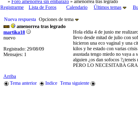
»
Foro amenorrea sin embarazo
» amenorrea tras legrado
Registrarme
Lista de Foros
Calendario
Últimos temas
Bu
Nueva respuesta
Opciones de tema
amenorrea tras legrado
Hola eldia 4 de junio me realizar
martika18
llevo desde mitad de julio con so
nuevo
hicieron una eco vaginal y una c
kilos y he estado con varias cris
Registrado: 29/08/09
asustada tengo miedo no vaya a s
Mensajes: 1
alguien ¿os dan sofocos ?¿tene
PERO LO NECESITABA GRA
Arriba
Tema anterior
Indice
Tema siguiente