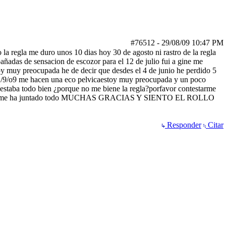
#76512
-
29/08/09
10:47 PM
 la regla me duro unos 10 dias hoy 30 de agosto ni rastro de la regla
añadas de sensacion de escozor para el 12 de julio fui a gine me
toy muy preocupada he de decir que desdes el 4 de junio he perdido 5
ia 1/9/o9 me hacen una eco pelvicaestoy muy preocupada y un poco
 estaba todo bien ¿porque no me biene la regla?porfavor contestarme
edead o se me ha juntado todo MUCHAS GRACIAS Y SIENTO EL ROLLO
Responder
Citar