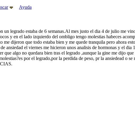
scar
Ayuda
on un legrado estaba de 6 semanas.Al mes justo el dia 4 de julio me vino
focos y en el lado izquierdo del ombligo tengo molestias habeces acomp
ito me dijeron que todo estaba bien y me quede tranquila pero ahora es
is de ansiedad el viernes me hicieron unos analisis de hormonas y el d
er que algo no quedara bien tras el legrado ,aunque la gine me dijo que
is molestias?es por el legrado,por la perdida de peso, pr la ansi
CIAS.