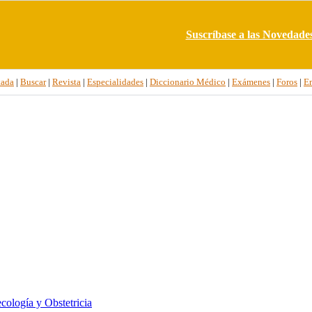
Suscríbase a las Novedade
tada
|
Buscar
|
Revista
|
Especialidades
|
Diccionario Médico
|
Exámenes
|
Foros
|
E
cología y Obstetricia