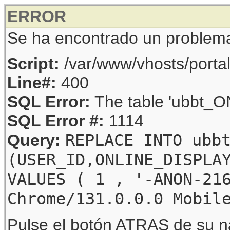
ERROR
Se ha encontrado un problem
Script:
/var/www/vhosts/porta
Line#:
400
SQL Error:
The table 'ubbt_ON
SQL Error #:
1114
REPLACE INTO ubb
Query:
(USER_ID,ONLINE_DISPLA
VALUES ( 1 , '-ANON-21
Chrome/131.0.0.0 Mobil
Pulse el botón ATRAS de su na