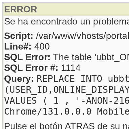
ERROR
Se ha encontrado un problem
Script:
/var/www/vhosts/porta
Line#:
400
SQL Error:
The table 'ubbt_ON
SQL Error #:
1114
REPLACE INTO ubb
Query:
(USER_ID,ONLINE_DISPLA
VALUES ( 1 , '-ANON-21
Chrome/131.0.0.0 Mobil
Pulse el botón ATRAS de su na