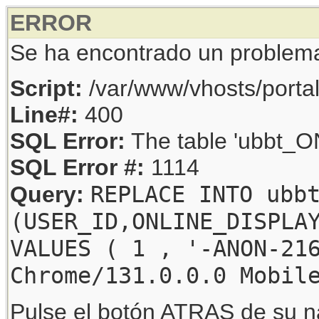
ERROR
Se ha encontrado un problem
Script:
/var/www/vhosts/porta
Line#:
400
SQL Error:
The table 'ubbt_ON
SQL Error #:
1114
REPLACE INTO ubb
Query:
(USER_ID,ONLINE_DISPLA
VALUES ( 1 , '-ANON-21
Chrome/131.0.0.0 Mobil
Pulse el botón ATRAS de su na