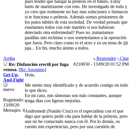
pues tendre que barajar la protesis en el futuro. Estoy
harto de martirizarme con esto. He investigado de todo y
yo creo que realmente no hay mas soluciones o farmacos
si te funciona o prótesis. Además somos prisioneros de
los putos tabúes de esta sociedad. De verdad pensais que
estariamos todos con este martirio si nos hubieran
detectado otra enfermedad? Pues no ,tomariamos
pastillas sim rechistar o nos someteriamos a la operación
que fuera. Pero claro como es el sexo y ea un tema de jiji
jaja... En fin, mucho ánimo a todos.
Arriba
Responder
Citar
#210650
-
13/09/20
01:52 PM
Re: Disfunción erectil por fuga
venosa.
[
Re: Anonimo
]
Get-Up-
Hola,
And-Fight
Me siento muy identificado y de acuerdo contigo en todo
nuevo
lo que dices.
En mi caso, mis síntomas son más constantes, aunque
Registrado:
tenga días con ligeras mejorías.
13/09/20
Mensajes: 4
Andromedi (Natalio Cruz) es el especialista con el que
digo que quiero pedir cita para hablar de la prótesis, pero
aun no he contactado nunca con él. Por lo demás, os
cuento mis experiencias, pero por una cuestión de