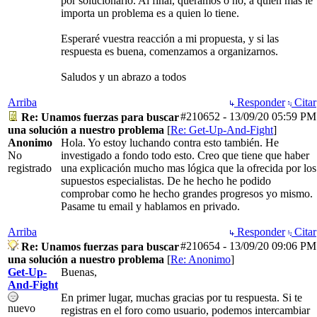
por solucionarlo. Al final, queramos o no, a quien más le
importa un problema es a quien lo tiene.
Esperaré vuestra reacción a mi propuesta, y si las
respuesta es buena, comenzamos a organizarnos.
Saludos y un abrazo a todos
Arriba
Responder
Citar
#210652
-
13/09/20
05:59 PM
Re: Unamos fuerzas para buscar
una solución a nuestro problema
[
Re: Get-Up-And-Fight
]
Anonimo
Hola. Yo estoy luchando contra esto también. He
No
investigado a fondo todo esto. Creo que tiene que haber
registrado
una explicación mucho mas lógica que la ofrecida por los
supuestos especialistas. De he hecho he podido
comprobar como he hecho grandes progresos yo mismo.
Pasame tu email y hablamos en privado.
Arriba
Responder
Citar
#210654
-
13/09/20
09:06 PM
Re: Unamos fuerzas para buscar
una solución a nuestro problema
[
Re: Anonimo
]
Get-Up-
Buenas,
And-Fight
En primer lugar, muchas gracias por tu respuesta. Si te
nuevo
registras en el foro como usuario, podemos intercambiar