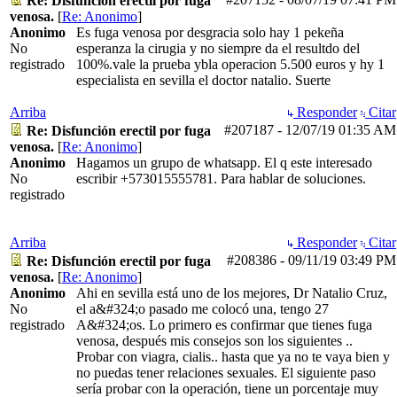
Re: Disfunción erectil por fuga
venosa.
[
Re: Anonimo
]
Anonimo
Es fuga venosa por desgracia solo hay 1 pekeña
No
esperanza la cirugia y no siempre da el resultdo del
registrado
100%.vale la prueba ybla operacion 5.500 euros y hy 1
especialista en sevilla el doctor natalio. Suerte
Arriba
Responder
Citar
#207187
-
12/07/19
01:35 AM
Re: Disfunción erectil por fuga
venosa.
[
Re: Anonimo
]
Anonimo
Hagamos un grupo de whatsapp. El q este interesado
No
escribir +573015555781. Para hablar de soluciones.
registrado
Arriba
Responder
Citar
#208386
-
09/11/19
03:49 PM
Re: Disfunción erectil por fuga
venosa.
[
Re: Anonimo
]
Anonimo
Ahi en sevilla está uno de los mejores, Dr Natalio Cruz,
No
el a&#324;o pasado me colocó una, tengo 27
registrado
A&#324;os. Lo primero es confirmar que tienes fuga
venosa, después mis consejos son los siguientes ..
Probar con viagra, cialis.. hasta que ya no te vaya bien y
no puedas tener relaciones sexuales. El siguiente paso
sería probar con la operación, tiene un porcentaje muy