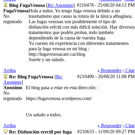
#210478
-
25/08/20
04:12 PM
Blog FugaVenosa
[
Re: Anonimo
]
FugaVenosa
Hola a todos. Yo tengo fuga venosa debido a un
No
traumatismo que causo la rotura de la túnica albugínea.
registrado
Las fugas venosas son posiblemente el tipo de
disfunción eréctil con más difícil solución. Hay diversos
tratamientos que podéis probar, todo también
dependiendo de la causa de vuestra fuga.
Yo cuento mi experiencia con diferentes tratamientos
para la fuga venosa en mi blog :
http://fugavenosacare.car.blog
Suerte y un saludo.
Arriba
Responder
Citar
#210490
-
26/08/20
11:08 PM
Re: Blog FugaVenosa
[
Re:
Anonimo
]
Anonimo
El blog pasa a estar en esta dirección :
No
registrado
https://fugavenosa.wordpress.com/
Un saludo a todos.
Arriba
Responder
Citar
#210633
-
11/09/20
09:27 PM
Re: Disfunción erectil por fuga