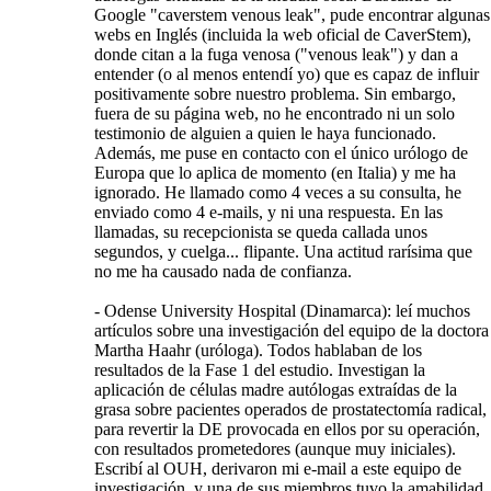
Google "caverstem venous leak", pude encontrar algunas
webs en Inglés (incluida la web oficial de CaverStem),
donde citan a la fuga venosa ("venous leak") y dan a
entender (o al menos entendí yo) que es capaz de influir
positivamente sobre nuestro problema. Sin embargo,
fuera de su página web, no he encontrado ni un solo
testimonio de alguien a quien le haya funcionado.
Además, me puse en contacto con el único urólogo de
Europa que lo aplica de momento (en Italia) y me ha
ignorado. He llamado como 4 veces a su consulta, he
enviado como 4 e-mails, y ni una respuesta. En las
llamadas, su recepcionista se queda callada unos
segundos, y cuelga... flipante. Una actitud rarísima que
no me ha causado nada de confianza.
- Odense University Hospital (Dinamarca): leí muchos
artículos sobre una investigación del equipo de la doctora
Martha Haahr (uróloga). Todos hablaban de los
resultados de la Fase 1 del estudio. Investigan la
aplicación de células madre autólogas extraídas de la
grasa sobre pacientes operados de prostatectomía radical,
para revertir la DE provocada en ellos por su operación,
con resultados prometedores (aunque muy iniciales).
Escribí al OUH, derivaron mi e-mail a este equipo de
investigación, y una de sus miembros tuvo la amabilidad