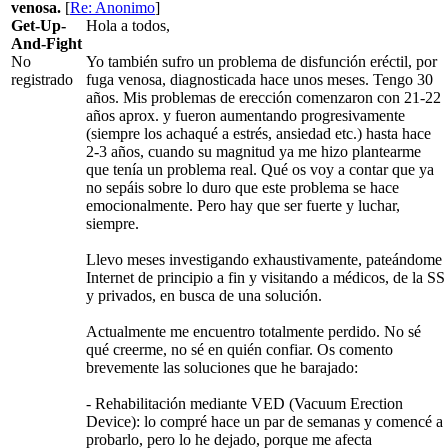
venosa.
[
Re: Anonimo
]
Get-Up-
Hola a todos,
And-Fight
No
Yo también sufro un problema de disfunción eréctil, por
registrado
fuga venosa, diagnosticada hace unos meses. Tengo 30
años. Mis problemas de erección comenzaron con 21-22
años aprox. y fueron aumentando progresivamente
(siempre los achaqué a estrés, ansiedad etc.) hasta hace
2-3 años, cuando su magnitud ya me hizo plantearme
que tenía un problema real. Qué os voy a contar que ya
no sepáis sobre lo duro que este problema se hace
emocionalmente. Pero hay que ser fuerte y luchar,
siempre.
Llevo meses investigando exhaustivamente, pateándome
Internet de principio a fin y visitando a médicos, de la SS
y privados, en busca de una solución.
Actualmente me encuentro totalmente perdido. No sé
qué creerme, no sé en quién confiar. Os comento
brevemente las soluciones que he barajado:
- Rehabilitación mediante VED (Vacuum Erection
Device): lo compré hace un par de semanas y comencé a
probarlo, pero lo he dejado, porque me afecta