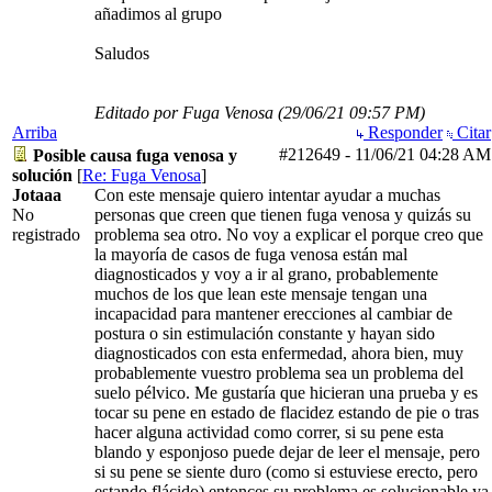
añadimos al grupo
Saludos
Editado por Fuga Venosa (
29/06/21
09:57 PM
)
Arriba
Responder
Citar
#212649
-
11/06/21
04:28 AM
Posible causa fuga venosa y
solución
[
Re: Fuga Venosa
]
Jotaaa
Con este mensaje quiero intentar ayudar a muchas
No
personas que creen que tienen fuga venosa y quizás su
registrado
problema sea otro. No voy a explicar el porque creo que
la mayoría de casos de fuga venosa están mal
diagnosticados y voy a ir al grano, probablemente
muchos de los que lean este mensaje tengan una
incapacidad para mantener erecciones al cambiar de
postura o sin estimulación constante y hayan sido
diagnosticados con esta enfermedad, ahora bien, muy
probablemente vuestro problema sea un problema del
suelo pélvico. Me gustaría que hicieran una prueba y es
tocar su pene en estado de flacidez estando de pie o tras
hacer alguna actividad como correr, si su pene esta
blando y esponjoso puede dejar de leer el mensaje, pero
si su pene se siente duro (como si estuviese erecto, pero
estando flácido) entonces su problema es solucionable ya