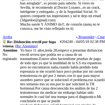
han arreglado", es pronto para saberlo. Si vives en
Sevilla, te recomiendo al Doctor Lozano...es un crack,
inteligente y entregado...y de la Seguridad Social. Si
quieres compartir tus impresiones y tal te dejo mi email
(3dgardoe@gmail.com).
Mucha suerte Y ÁNIMO tío!!, de corazón (aunq no te
conozca, me he visto reflejado en ti)
Arriba
Responder
Citar
#204240
-
04/05/18
02:38 PM
Re: Disfunción erectil por fuga
venosa.
[
Re: Anonimo
]
Anonimo
Yo hace 11 años,tenía 28,empece a presentar disfuncion
No
erectil severa que podría ser a causa de un
registrado
traumatismo.Estuve años haciendome pruebas de pago
de todo tipo ya que la inutilidad de la S.S era espantosa
pero no encontraron nada,cuando había perdido toda
esperanza se me ocurrió hace poco probar por mi cuenta
testosterona en gel por 2 meses con lo que para mayor
asombro parece que se solucionó el problema,eso si,tardó
tres semanas tras su uso,por lo que solicitaré la TR
hormonal.Por causa desconocida los análisis de las 2
testosteronas sin medicar sin embargo habían sido
normales lo cual fué una trampa para el diagnostico.Mi
conclusión es que se puede