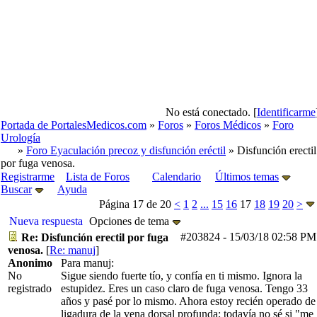
No está conectado. [
Identificarme
Portada de PortalesMedicos.com
»
Foros
»
Foros Médicos
»
Foro
Urología
»
Foro Eyaculación precoz y disfunción eréctil
» Disfunción erectil
por fuga venosa.
Registrarme
Lista de Foros
Calendario
Últimos temas
Buscar
Ayuda
Página 17 de 20
<
1
2
...
15
16
17
18
19
20
>
Nueva respuesta
Opciones de tema
#203824
-
15/03/18
02:58 PM
Re: Disfunción erectil por fuga
venosa.
[
Re: manuj
]
Anonimo
Para manuj:
No
Sigue siendo fuerte tío, y confía en ti mismo. Ignora la
registrado
estupidez. Eres un caso claro de fuga venosa. Tengo 33
años y pasé por lo mismo. Ahora estoy recién operado de
ligadura de la vena dorsal profunda; todavía no sé si "me