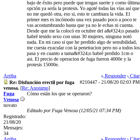
bajo de éxito pero puede que tengas suerte y como última
opción ya sería la protesis. Yo agoté todas las vías así que
no me quedó otra, eso si, esto te cambiara la vida. El
primer mes es incómodo una vez pasado poco a poco te
vas acostumbrando hasta que ya no le echas ni cuenta.
Desde que me la colocó en octubre del a&#324;o pasado
habré tenido sexo con unas 30 mujeres, ninguna notó
nada. En mi caso si que he perdido algo de sensibilidad,
me cuesta eyacular con la penetracion pero no a todos los
pasa y en cuanto a tama&#324;o habré perdido 1cm o
asi. El precio de operacion de fuga fueron 4000e y la
protesis 15000e.
Arriba
Responder
Citar
#210447
-
21/08/20
02:03 PM
Re: Disfunción erectil por fuga
venosa.
[
Re: Anonimo
]
Fuga
Cómo están los que se operaron?
Venosa
novato
Editado por Fuga Venosa (
12/05/21
07:34 PM
)
Registrado:
21/08/20
Mensajes:
34
Arriba
Responder
Citar