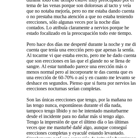
tema de las venas porque son dolorosas al tacto y veía
que no notaba mejoría, pero no me estaba dando cuenta
o no prestaba mucha atención a que no estaba teniendo
erecciones, sólo algunas veces por la noche días
contados. Lo atribuía claramente a nervios porque he
estado focalizado en la preocupación todo este tiempo.
Pero hace dos días me desperté durante la noche y me di
cuenta que tenía una erección pero que apenas la sentía.
Al tocarme vi que estaba erecto, pero me he dado cuenta
que son erecciones en las que el glande no se llena de
sangre. Al estar tumbado parece una erección más o
menos normal pero al incorporarte te das cuenta que es
una erección de 60-70% o así y en cuanto me levanto se
deshace en segundos. Pienso que si fuera por nervios las
erecciones nocturnas serían completas.
Son las únicas erecciones que tengo, por la mañana no
las tengo nunca, espontáneas durante el día nada,
tampoco tengo líbido y no he intentado masturbarme
desde el incidente para no dañar más si tengo algo.
Tengo la impresión de que el último día o las últimas
veces que me masturbé dañé algo, aunque conseguí
erecciones completas y eyaculé estando levantado.