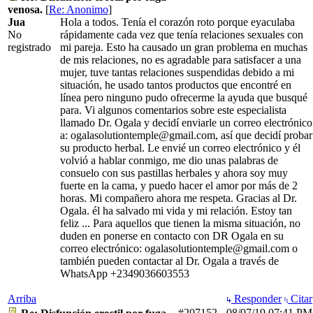
venosa.
[
Re: Anonimo
]
Jua
Hola a todos. Tenía el corazón roto porque eyaculaba
No
rápidamente cada vez que tenía relaciones sexuales con
registrado
mi pareja. Esto ha causado un gran problema en muchas
de mis relaciones, no es agradable para satisfacer a una
mujer, tuve tantas relaciones suspendidas debido a mi
situación, he usado tantos productos que encontré en
línea pero ninguno pudo ofrecerme la ayuda que busqué
para. Vi algunos comentarios sobre este especialista
llamado Dr. Ogala y decidí enviarle un correo electrónico
a: ogalasolutiontemple@gmail.com, así que decidí probar
su producto herbal. Le envié un correo electrónico y él
volvió a hablar conmigo, me dio unas palabras de
consuelo con sus pastillas herbales y ahora soy muy
fuerte en la cama, y puedo hacer el amor por más de 2
horas. Mi compañero ahora me respeta. Gracias al Dr.
Ogala. él ha salvado mi vida y mi relación. Estoy tan
feliz ... Para aquellos que tienen la misma situación, no
duden en ponerse en contacto con DR Ogala en su
correo electrónico: ogalasolutiontemple@gmail.com o
también pueden contactar al Dr. Ogala a través de
WhatsApp +2349036603553
Arriba
Responder
Citar
#207152
-
08/07/19
07:41 PM