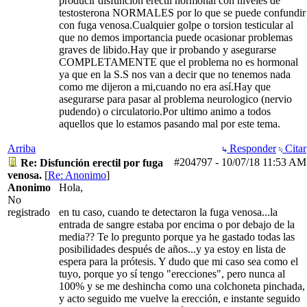
producir disfuncion eréctil hormonal con niveles de
testosterona NORMALES por lo que se puede confundir
con fuga venosa.Cualquier golpe o torsion testicular al
que no demos importancia puede ocasionar problemas
graves de libido.Hay que ir probando y asegurarse
COMPLETAMENTE que el problema no es hormonal
ya que en la S.S nos van a decir que no tenemos nada
como me dijeron a mi,cuando no era así.Hay que
asegurarse para pasar al problema neurologico (nervio
pudendo) o circulatorio.Por ultimo animo a todos
aquellos que lo estamos pasando mal por este tema.
Arriba
Responder
Citar
#204797
-
10/07/18
11:53 AM
Re: Disfunción erectil por fuga
venosa.
[
Re: Anonimo
]
Anonimo
Hola,
No
registrado
en tu caso, cuando te detectaron la fuga venosa...la
entrada de sangre estaba por encima o por debajo de la
media?? Te lo pregunto porque ya he gastado todas las
posibilidades después de años...y ya estoy en lista de
espera para la prótesis. Y dudo que mi caso sea como el
tuyo, porque yo sí tengo "erecciones", pero nunca al
100% y se me deshincha como una colchoneta pinchada,
y acto seguido me vuelve la erección, e instante seguido