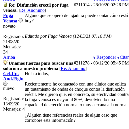
#211014
-
28/10/20
02:26 PM
Re: Disfunción erectil por fuga
venosa.
[
Re: Anonimo
]
Fuga
Alguno que se operó de ligadura puede contar cómo está
hoy?
Venosa
novato
Editado por Fuga Venosa (
12/05/21
07:16 PM
)
Registrado:
21/08/20
Mensajes:
34
Arriba
Responder
Citar
#211278
-
03/12/20
05:45 PM
Unamos fuerzas para buscar una
solución a nuestro problema
[
Re: Anonimo
]
Get-Up-
Hola a todos,
And-Fight
Recientemente he contactado con una clínica que aplica
nuevo
un tratamiento de ondas de choque contra la disfunción
eréctil. Me dijeron que, en concreto, su efectividad contra
Registrado:
la fuga venosa es mayor al 80%, devolviendo una
13/09/20
capacidad de erección normal o muy cercana a la normal.
Mensajes: 4
¿Alguien tiene referencias reales de algún caso que
corrobore esta información?