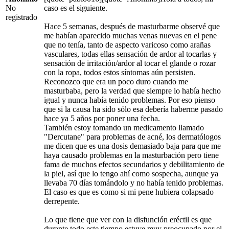
No
caso es el siguiente.
registrado
Hace 5 semanas, después de masturbarme observé que
me habían aparecido muchas venas nuevas en el pene
que no tenía, tanto de aspecto varicoso como arañas
vasculares, todas ellas sensación de ardor al tocarlas y
sensación de irritación/ardor al tocar el glande o rozar
con la ropa, todos estos síntomas aún persisten.
Reconozco que era un poco duro cuando me
masturbaba, pero la verdad que siempre lo había hecho
igual y nunca había tenido problemas. Por eso pienso
que si la causa ha sido sólo esa debería haberme pasado
hace ya 5 años por poner una fecha.
También estoy tomando un medicamento llamado
"Dercutane" para problemas de acné, los dermatólogos
me dicen que es una dosis demasiado baja para que me
haya causado problemas en la masturbación pero tiene
fama de muchos efectos secundarios y debilitamiento de
la piel, así que lo tengo ahí como sospecha, aunque ya
llevaba 70 días tomándolo y no había tenido problemas.
El caso es que es como si mi pene hubiera colapsado
derrepente.
Lo que tiene que ver con la disfunción eréctil es que
durante todo este tiempo estuve muy preocupado por el