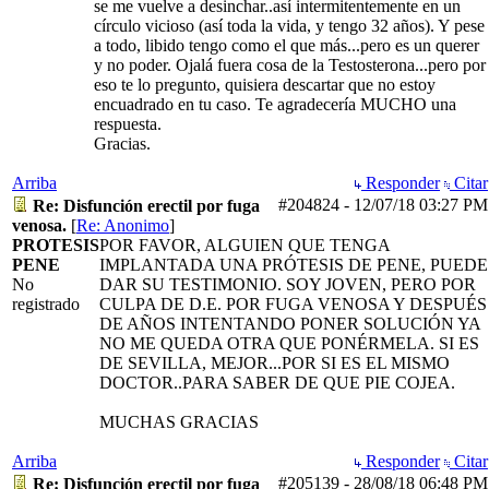
se me vuelve a desinchar..así intermitentemente en un
círculo vicioso (así toda la vida, y tengo 32 años). Y pese
a todo, libido tengo como el que más...pero es un querer
y no poder. Ojalá fuera cosa de la Testosterona...pero por
eso te lo pregunto, quisiera descartar que no estoy
encuadrado en tu caso. Te agradecería MUCHO una
respuesta.
Gracias.
Arriba
Responder
Citar
#204824
-
12/07/18
03:27 PM
Re: Disfunción erectil por fuga
venosa.
[
Re: Anonimo
]
PROTESIS
POR FAVOR, ALGUIEN QUE TENGA
PENE
IMPLANTADA UNA PRÓTESIS DE PENE, PUEDE
No
DAR SU TESTIMONIO. SOY JOVEN, PERO POR
registrado
CULPA DE D.E. POR FUGA VENOSA Y DESPUÉS
DE AÑOS INTENTANDO PONER SOLUCIÓN YA
NO ME QUEDA OTRA QUE PONÉRMELA. SI ES
DE SEVILLA, MEJOR...POR SI ES EL MISMO
DOCTOR..PARA SABER DE QUE PIE COJEA.
MUCHAS GRACIAS
Arriba
Responder
Citar
#205139
-
28/08/18
06:48 PM
Re: Disfunción erectil por fuga