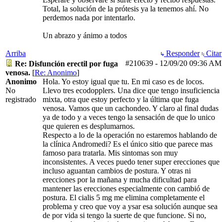
Total, la solución de la prótesis ya la tenemos ahí. No
perdemos nada por intentarlo.
Un abrazo y ánimo a todos
Arriba
Responder
Citar
#210639
-
12/09/20
09:36 AM
Re: Disfunción erectil por fuga
venosa.
[
Re: Anonimo
]
Anonimo
Hola. Yo estoy igual que tu. En mi caso es de locos.
No
Llevo tres ecodopplers. Una dice que tengo insuficiencia
registrado
mixta, otra que estoy perfecto y la última que fuga
venosa. Vamos que un cachondeo. Y claro al final dudas
ya de todo y a veces tengo la sensación de que lo unico
que quieren es desplumarnos.
Respecto a lo de la operación no estaremos hablando de
la clínica Andromedi? Es el único sitio que parece mas
famoso para tratarla. Mis sintomas son muy
inconsistentes. A veces puedo tener super erecciones que
incluso aguantan cambios de postura. Y otras ni
erecciones por la mañana y mucha dificultad para
mantener las erecciones especialmente con cambió de
postura. El cialis 5 mg me elimina completamente el
problema y creo que voy a ysar esa solución aunque sea
de por vida si tengo la suerte de que funcione. Si no,