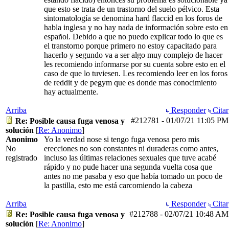
que esto se trata de un trastorno del suelo pélvico. Esta
sintomatología se denomina hard flaccid en los foros de
habla inglesa y no hay nada de información sobre esto en
español. Debido a que no puedo explicar todo lo que es
el transtorno porque primero no estoy capacitado para
hacerlo y segundo va a ser algo muy complejo de hacer
les recomiendo informarse por su cuenta sobre esto en el
caso de que lo tuviesen. Les recomiendo leer en los foros
de reddit y de pegym que es donde mas conocimiento
hay actualmente.
Arriba
Responder
Citar
#212781
-
01/07/21
11:05 PM
Re: Posible causa fuga venosa y
solución
[
Re: Anonimo
]
Anonimo
Yo la verdad nose si tengo fuga venosa pero mis
No
erecciones no son constantes ni duraderas como antes,
registrado
incluso las últimas relaciones sexuales que tuve acabé
rápido y no pude hacer una segunda vuelta cosa que
antes no me pasaba y eso que había tomado un poco de
la pastilla, esto me está carcomiendo la cabeza
Arriba
Responder
Citar
#212788
-
02/07/21
10:48 AM
Re: Posible causa fuga venosa y
solución
[
Re: Anonimo
]