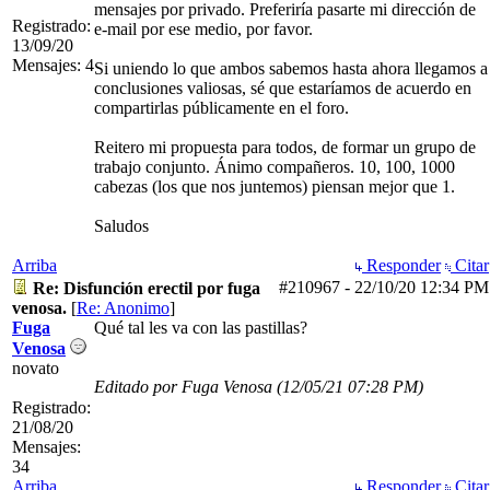
mensajes por privado. Preferiría pasarte mi dirección de
Registrado:
e-mail por ese medio, por favor.
13/09/20
Mensajes: 4
Si uniendo lo que ambos sabemos hasta ahora llegamos a
conclusiones valiosas, sé que estaríamos de acuerdo en
compartirlas públicamente en el foro.
Reitero mi propuesta para todos, de formar un grupo de
trabajo conjunto. Ánimo compañeros. 10, 100, 1000
cabezas (los que nos juntemos) piensan mejor que 1.
Saludos
Arriba
Responder
Citar
#210967
-
22/10/20
12:34 PM
Re: Disfunción erectil por fuga
venosa.
[
Re: Anonimo
]
Fuga
Qué tal les va con las pastillas?
Venosa
novato
Editado por Fuga Venosa (
12/05/21
07:28 PM
)
Registrado:
21/08/20
Mensajes:
34
Arriba
Responder
Citar