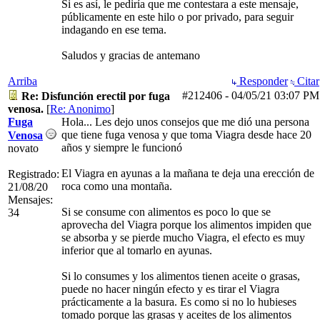
Si es así, le pediría que me contestara a este mensaje,
públicamente en este hilo o por privado, para seguir
indagando en ese tema.
Saludos y gracias de antemano
Arriba
Responder
Citar
#212406
-
04/05/21
03:07 PM
Re: Disfunción erectil por fuga
venosa.
[
Re: Anonimo
]
Fuga
Hola... Les dejo unos consejos que me dió una persona
que tiene fuga venosa y que toma Viagra desde hace 20
Venosa
años y siempre le funcionó
novato
El Viagra en ayunas a la mañana te deja una erección de
Registrado:
roca como una montaña.
21/08/20
Mensajes:
Si se consume con alimentos es poco lo que se
34
aprovecha del Viagra porque los alimentos impiden que
se absorba y se pierde mucho Viagra, el efecto es muy
inferior que al tomarlo en ayunas.
Si lo consumes y los alimentos tienen aceite o grasas,
puede no hacer ningún efecto y es tirar el Viagra
prácticamente a la basura. Es como si no lo hubieses
tomado porque las grasas y aceites de los alimentos