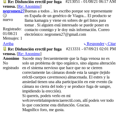
#213051
-
01/08/21
06:17 AM
Re: Disfunción erectil por fuga
venosa.
[
Re: Anonimo
]
negromen27
Buenas a todos .. les escribo porque soy representante
en España de un genérico de Viagra... El producto se
nuevo
llama kamagra y viene en sobres de gel listos para
tomar . Si alguien está interesado se puede poner en
Registrado:
contacto conmigo y le doy más información. Correo
01/08/21
electrónico: negromen27@gmail.com
Mensajes: 1
Arriba
Responder
Citar
#213331
-
07/09/21
02:01 PM
Re: Disfunción erectil por fuga
venosa.
[
Re: Anonimo
]
Anonimo
Sucede muy frecuentemente que la fuga venosa no es
No
solo un problema de tipo orgánico, sino alguna alteración
registrado
en el sistema nervioso que hace que no se cierren
correctamente las cámaras donde esta la sangre (tejido
eréctil-cuerpos cavernosos) almacenada. El estres y la
ansiedad tienen una alta participación en este evento (la
cámara no cierra del todo y se produce fuga de sangre,
impidiendo la erección).
Si quereis, podeis verlo en mi
web:revertirlaimpotenciaerectil.com, allí podeis ver todo
lo que concierne esta disfunción. Gracias.
Magnífico foro, me gusta.