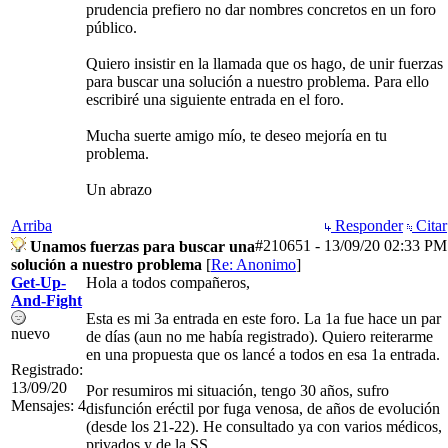
prudencia prefiero no dar nombres concretos en un foro
público.
Quiero insistir en la llamada que os hago, de unir fuerzas
para buscar una solución a nuestro problema. Para ello
escribiré una siguiente entrada en el foro.
Mucha suerte amigo mío, te deseo mejoría en tu
problema.
Un abrazo
Arriba
Responder
Citar
#210651
-
13/09/20
02:33 PM
Unamos fuerzas para buscar una
solución a nuestro problema
[
Re: Anonimo
]
Get-Up-
Hola a todos compañeros,
And-Fight
Esta es mi 3a entrada en este foro. La 1a fue hace un par
nuevo
de días (aun no me había registrado). Quiero reiterarme
en una propuesta que os lancé a todos en esa 1a entrada.
Registrado:
13/09/20
Por resumiros mi situación, tengo 30 años, sufro
Mensajes: 4
disfunción eréctil por fuga venosa, de años de evolución
(desde los 21-22). He consultado ya con varios médicos,
privados y de la SS.