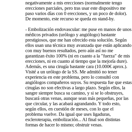
negativamente a mis erecciones (normalmente tengo
erecciones parciales, pero tras usar este dispositivo me
paso varios días con 0 erecciones, y un poco de dolor).
De momento, este recurso se queda en stand-by.
- Embolización endovascular: me puse en manos de unos
médicos privados (urólogo y angiólogo) bastante
prestigiosos, que me han ofrecido esta solución. Según
ellos usan una técnica muy avanzada que están aplicando
con muy buenos resultados, pero aún así no me
garantizan éxito 100% (ni en cuanto a la "fuerza" de mis
erecciones, ni en cuanto al tiempo que la mejoría dure).
Además, es una cirugía bastante cara (10.000€ aprox.).
Visité a un urólogo de la SS. Me admitió no tener
experiencia en este problema, pero lo consultó con
angiólogos compañeros suyos. Su respuesta fue que estas
cirugías no son efectivas a largo plazo. Según ellos, la
sangre siempre busca su camino, y si se lo obstruyes,
buscará otras venas, aunque sean más pequeñas, por las
que circular, y las acabará agrandando. Y todo esto,
según ellos, en cuestión de meses, con lo que el
problema vuelve. Da igual que uses ligaduras,
escleroterapia, embolización... Al final son distintas
formas de hacer lo mismo; obstruir venas.