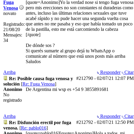
Fuga
[quote=Anonimo]Yo la verdad nose si tengo fuga venosa
pero mis erecciones no son constantes ni duraderas como
Venosa
antes, incluso las últimas relaciones sexuales que tuve
novato
acabé rápido y no pude hacer una segunda vuelta cosa
que antes no me pasaba y eso que había tomado un poco
Registrado:
de la pastilla, esto me está carcomiendo la cabeza
21/08/20
[/quote]
Mensajes:
34
De dónde sos ?
Si querés sumarte al grupo dejá tu WhatsApp o
comunicate al número que está unos posts más arriba
Saludos
Arriba
Responder
Citar
#212790
-
02/07/21
12:07 PM
Re: Posible causa fuga venosa y
solución
[
Re: Fuga Venosa
]
Anonimo
De Argentina mi wsp es +54 9 3855891681
No
registrado
Arriba
Responder
Citar
#212792
-
02/07/21
12:50 PM
Re: Disfunción erectil por fuga
venosa.
[
Re: pablo016
]
Anonimo
[quote=pablo016][quote=Anonimo]Hola a todos, mi