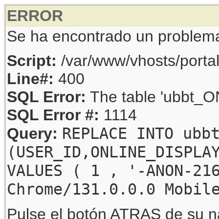
ERROR
Se ha encontrado un problem
Script:
/var/www/vhosts/porta
Line#:
400
SQL Error:
The table 'ubbt_ON
SQL Error #:
1114
REPLACE INTO ubb
Query:
(USER_ID,ONLINE_DISPLA
VALUES ( 1 , '-ANON-21
Chrome/131.0.0.0 Mobil
Pulse el botón ATRAS de su na