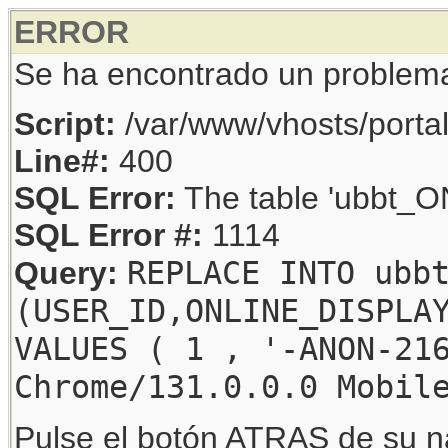
ERROR
Se ha encontrado un problem
Script:
/var/www/vhosts/porta
Line#:
400
SQL Error:
The table 'ubbt_ON
SQL Error #:
1114
REPLACE INTO ubb
Query:
(USER_ID,ONLINE_DISPLA
VALUES ( 1 , '-ANON-21
Chrome/131.0.0.0 Mobil
Pulse el botón ATRAS de su na