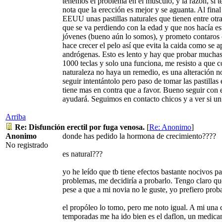
tenemos el problema en el músculo, y la razón, si te 
nota que la erección es mejor y se aguanta. Al final
EEUU unas pastillas naturales que tienen entre o
que se va perdiendo con la edad y que nos hacía e
jóvenes (bueno aún lo somos), y prometo contar
hace crecer el pelo así que evita la caida como se
andrógenas. Esto es lento y hay que probar muchas
1000 teclas y solo una funciona, me resisto a que c
naturaleza no haya un remedio, es una alteración 
seguir intentántolo pero paso de tomar las pastilla
tiene mas en contra que a favor. Bueno seguir con 
ayudará. Seguimos en contacto chicos y a ver si un 
Arriba
Re: Disfunción erectil por fuga venosa.
[
Re: Anonimo
]
Anonimo
donde has pedido la hormona de crecimiento????
No registrado
es natural???
yo he leído que tb tiene efectos bastante nocivos p
problemas, me decidiría a probarlo. Tengo claro q
pese a que a mi novia no le guste, yo prefiero prob
el propóleo lo tomo, pero me noto igual. A mi una 
temporadas me ha ido bien es el daflon, un medicam