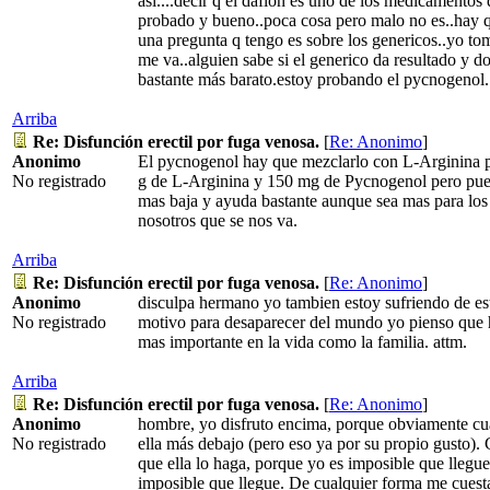
asi....decir q el daflon es uno de los medicamentos 
probado y bueno..poca cosa pero malo no es..hay q
una pregunta q tengo es sobre los genericos..yo tom
me va..alguien sabe si el generico da resultado y 
bastante más barato.estoy probando el pycnogenol..
Arriba
Re: Disfunción erectil por fuga venosa.
[
Re: Anonimo
]
Anonimo
El pycnogenol hay que mezclarlo con L-Arginina pa
No registrado
g de L-Arginina y 150 mg de Pycnogenol pero pue
mas baja y ayuda bastante aunque sea mas para los 
nosotros que se nos va.
Arriba
Re: Disfunción erectil por fuga venosa.
[
Re: Anonimo
]
Anonimo
disculpa hermano yo tambien estoy sufriendo de es
No registrado
motivo para desaparecer del mundo yo pienso que 
mas importante en la vida como la familia. attm.
Arriba
Re: Disfunción erectil por fuga venosa.
[
Re: Anonimo
]
Anonimo
hombre, yo disfruto encima, porque obviamente cua
No registrado
ella más debajo (pero eso ya por su propio gusto).
que ella lo haga, porque yo es imposible que llegu
imposible que llegue. De cualquier forma me cuesta