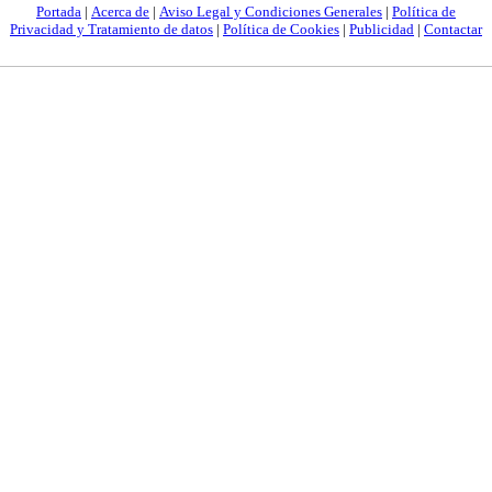
Portada
|
Acerca de
|
Aviso Legal y Condiciones Generales
|
Política de
Privacidad y Tratamiento de datos
|
Política de Cookies
|
Publicidad
|
Contactar