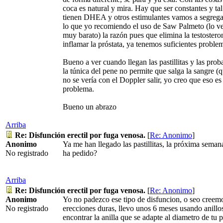
coca es natural y mira. Hay que ser constantes y tal
tienen DHEA y otros estimulantes vamos a segrega
lo que yo recomiendo el uso de Saw Palmeto (lo ve
muy barato) la razón pues que elimina la testoster
inflamar la próstata, ya tenemos suficientes proble
Bueno a ver cuando llegan las pastillitas y las prob
la túnica del pene no permite que salga la sangre (
no se vería con el Doppler salir, yo creo que eso e
problema.
Bueno un abrazo
Arriba
Re: Disfunción erectil por fuga venosa.
[
Re: Anonimo
]
Anonimo
Ya me han llegado las pastillitas, la próxima seman
No registrado
ha pedido?
Arriba
Re: Disfunción erectil por fuga venosa.
[
Re: Anonimo
]
Anonimo
Yo no padezco ese tipo de disfuncion, o seo creem
No registrado
erecciones duras, llevo unos 6 meses usando anill
encontrar la anilla que se adapte al diametro de t