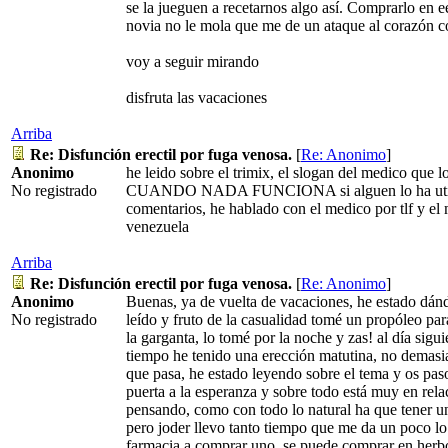
se la jueguen a recetarnos algo así. Comprarlo en ee
novia no le mola que me de un ataque al corazón c
voy a seguir mirando
disfruta las vacaciones
Arriba
Re: Disfunción erectil por fuga venosa.
[
Re: Anonimo
]
Anonimo
he leido sobre el trimix, el slogan del medico q
No registrado
CUANDO NADA FUNCIONA si alguen lo ha utiliz
comentarios, he hablado con el medico por tlf y el 
venezuela
Arriba
Re: Disfunción erectil por fuga venosa.
[
Re: Anonimo
]
Anonimo
Buenas, ya de vuelta de vacaciones, he estado dánd
No registrado
leído y fruto de la casualidad tomé un propóleo p
la garganta, lo tomé por la noche y zas! al día sigu
tiempo he tenido una erección matutina, no demasi
que pasa, he estado leyendo sobre el tema y os pa
puerta a la esperanza y sobre todo está muy en rela
pensando, como con todo lo natural ha que tener un
pero joder llevo tanto tiempo que me da un poco lo
farmacia a comprar uno, se puede comprar en herbo