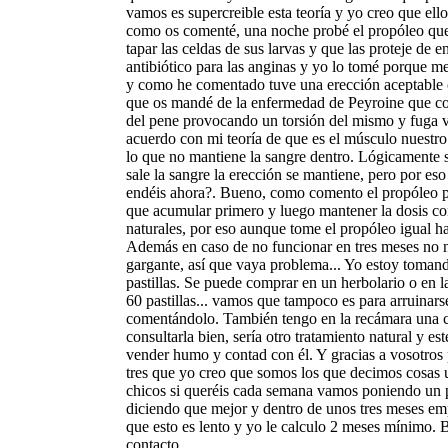
vamos es supercreible esta teoría y yo creo que ell
como os comenté, una noche probé el propóleo que e
tapar las celdas de sus larvas y que las proteje de e
antibiótico para las anginas y yo lo tomé porque 
y como he comentado tuve una erección aceptable ot
que os mandé de la enfermedad de Peyroine que co
del pene provocando un torsión del mismo y fuga v
acuerdo con mi teoría de que es el músculo nuestro
lo que no mantiene la sangre dentro. Lógicamente s
sale la sangre la erección se mantiene, pero por eso
endéis ahora?. Bueno, como comento el propóleo p
que acumular primero y luego mantener la dosis co
naturales, por eso aunque tome el propóleo igual h
Además en caso de no funcionar en tres meses no no
gargante, así que vaya problema... Yo estoy toman
pastillas. Se puede comprar en un herbolario o en l
60 pastillas... vamos que tampoco es para arruinar
comentándolo. También tengo en la recámara una 
consultarla bien, sería otro tratamiento natural y e
vender humo y contad con él. Y gracias a vosotros p
tres que yo creo que somos los que decimos cosas
chicos si queréis cada semana vamos poniendo un 
diciendo que mejor y dentro de unos tres meses empe
que esto es lento y yo le calculo 2 meses mínimo.
contacto...