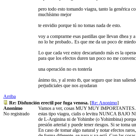
pero todo esto tomando viagra, tanto la genérica c
muchísimo mejor
te envidio porque tú no tomas nada de esto.
voy a comprarme esas pastillas que llevan dhea y a 
no lo he probado.. Es que me da un poco de miedo 
Lo que cada vez estoy descartando más es la oper
para que los efectos duren tan poco no me convenc
una operación no es tontería
ánimo tio, y al resto tb, que seguro que iran salie
perjudiciales que nos ayudaran
Arriba
Re: Disfunción erectil por fuga venosa.
[
Re: Anonimo
]
Anonimo
Vamos a ver, cosas MUY MUY IMPORTANTES. Si e
No registrado
estas tipo viagra, cialis o levitra NUNCA B
de L-Arginina ni de Yohimbe (o Yohimbina) porque
presión arterial y puede tener riesgos. Si se toma
En caso de tomar algo natural y notar efectos raro
de forma diferente, se para y ya está. Con las cosas