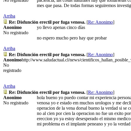
No registrado
paciencia, las cosas naturales hay que tomárselas 
mes que pasa. De todas formas seguiremos investiga
Arriba
Re: Disfunción erectil por fuga venosa.
[
Re: Anonimo
]
Anonimo
yo llevo apenas cinco días
No registrado
no espero mucho pero hay que probar
Arriba
Re: Disfunción erectil por fuga venosa.
[
Re: Anonimo
]
Anonimo
http://www.saludactual.cl/news/cientificos_hallan_posible_
No
registrado
Arriba
Re: Disfunción erectil por fuga venosa.
[
Re: Anonimo
]
Anonimo
hola bueno yo puedo contar mi experiencia personal
No registrado
venosa yo e estado em muchos urologos y me decli
operacion de la vena dorsal bueno la verdad si se 
no al cien por cien la operacion no fue un exito p
ereccion yo ya estoy desesperado el mismo medico 
mi problema es el implante peneano y yo la verd