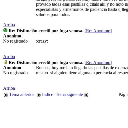
provado tadas esas pastillas q citaís aki y no noto 
especialistas y armemonos de paciencia hasta q llegu
saludos para todos.
Arriba
Re: Disfunción erectil por fuga venosa.
[
Re: Anonimo
]
Anonimo
No registrado
:crazy:
Arriba
Re: Disfunción erectil por fuga venosa.
[
Re: Anonimo
]
Anonimo
Buenas, hoy me han llegado las pastillas de exten
No registrado
mismo. si alguien tiene alguna experiencia al respec
Arriba
Tema anterior
Indice
Tema siguiente
Pági