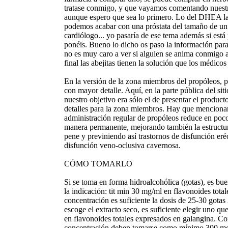
tratase conmigo, y que vayamos comentando nuestr
aunque espero que sea lo primero. Lo del DHEA la
podemos acabar con una próstata del tamaño de un b
cardiólogo... yo pasaría de ese tema además si est
ponéis. Bueno lo dicho os paso la información para
no es muy caro a ver si alguien se anima conmigo a 
final las abejitas tienen la solución que los médico
En la versión de la zona miembros del propóleos, 
con mayor detalle. Aquí, en la parte pública del sit
nuestro objetivo era sólo el de presentar el product
detalles para la zona miembros. Hay que mencionar
administración regular de propóleos reduce en poco
manera permanente, mejorando también la estructur
pene y previniendo así trastornos de disfunción eré
disfunción veno-oclusiva cavernosa.
CÓMO TOMARLO
Si se toma en forma hidroalcohólica (gotas), es buen
la indicación: tit min 30 mg/ml en flavonoides tota
concentración es suficiente la dosis de 25-30 gotas 
escoge el extracto seco, es suficiente elegir uno q
en flavonoides totales expresados en galangina. C
concentración deben tomarse como mínimo 300 mg d