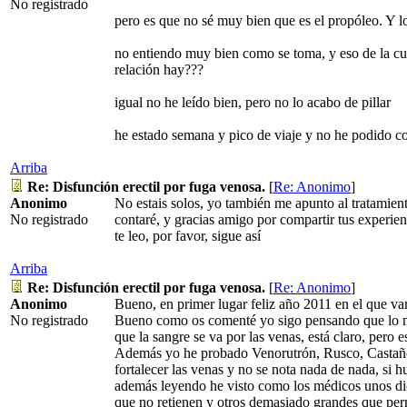
No registrado
pero es que no sé muy bien que es el propóleo. Y l
no entiendo muy bien como se toma, y eso de la cu
relación hay???
igual no he leído bien, pero no lo acabo de pillar
he estado semana y pico de viaje y no he podido c
Arriba
Re: Disfunción erectil por fuga venosa.
[
Re: Anonimo
]
Anonimo
No estais solos, yo también me apunto al tratamie
No registrado
contaré, y gracias amigo por compartir tus experien
te leo, por favor, sigue así
Arriba
Re: Disfunción erectil por fuga venosa.
[
Re: Anonimo
]
Anonimo
Bueno, en primer lugar feliz año 2011 en el que v
No registrado
Bueno como os comenté yo sigo pensando que lo nue
que la sangre se va por las venas, está claro, pero e
Además yo he probado Venorutrón, Rusco, Castaño 
fortalecer las venas y no se nota nada de nada, si h
además leyendo he visto como los médicos unos dic
que no retienen y otros demasiado grandes que perm