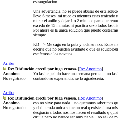
estrangulacion.
Una advertencia, no se puede abusar de esta soluci
llevo 6 meses, mi truco es mientras estas teniendo r
retirar el anillo y dejar 1 o 2 minutos para que ren
excedo de 15 minutos ni practico sexo todos los dia
Por ahora es la unica solucion que puedo costearm
siempre.
P.D---> Me cago en la puta y toda su raza. Estos 
decirte que no pueden ayudarte o que es squicolog
estafemos a los novatos.
Arriba
Re: Disfunción erectil por fuga venosa.
[
Re: Anonimo
]
Anonimo
Yo las he pedido hace una semana pero aun no las h
No registrado
contando su experiencia, se lo agradeceria.
Arriba
Re: Disfunción erectil por fuga venosa.
[
Re: Anonimo
]
Anonimo
eso no sirve para nada....no queramos saber mas que
No registrado
y el dinero.la unica solucion real q existe ahora m
desgracia a todos nos nos hacen el resultado q quis
cirujia pero no parece ser muy fiable....no sé? de 