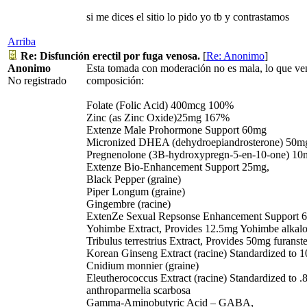
si me dices el sitio lo pido yo tb y contrastamos
Arriba
Re: Disfunción erectil por fuga venosa.
[
Re: Anonimo
]
Anonimo
Esta tomada con moderación no es mala, lo que ven
No registrado
composición:
Folate (Folic Acid) 400mcg 100%
Zinc (as Zinc Oxide)25mg 167%
Extenze Male Prohormone Support 60mg
Micronized DHEA (dehydroepiandrosterone) 50m
Pregnenolone (3B-hydroxypregn-5-en-10-one) 10
Extenze Bio-Enhancement Support 25mg,
Black Pepper (graine)
Piper Longum (graine)
Gingembre (racine)
ExtenZe Sexual Repsonse Enhancement Support
Yohimbe Extract, Provides 12.5mg Yohimbe alkalo
Tribulus terrestrius Extract, Provides 50mg furanste
Korean Ginseng Extract (racine) Standardized to 
Cnidium monnier (graine)
Eleutherococcus Extract (racine) Standardized to .
anthroparmelia scarbosa
Gamma-Aminobutyric Acid – GABA,