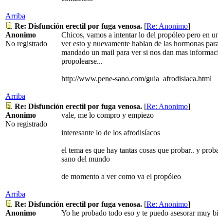
Arriba
Re: Disfunción erectil por fuga venosa.
[
Re: Anonimo
]
Anonimo
Chicos, vamos a intentar lo del propóleo pero en 
No registrado
ver esto y nuevamente hablan de las hormonas para 
mandado un mail para ver si nos dan mas informac
propolearse...
http://www.pene-sano.com/guia_afrodisiaca.html
Arriba
Re: Disfunción erectil por fuga venosa.
[
Re: Anonimo
]
Anonimo
vale, me lo compro y empiezo
No registrado
interesante lo de los afrodisíacos
el tema es que hay tantas cosas que probar.. y proba
sano del mundo
de momento a ver como va el propóleo
Arriba
Re: Disfunción erectil por fuga venosa.
[
Re: Anonimo
]
Anonimo
Yo he probado todo eso y te puedo asesorar muy bi