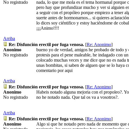
No registrado
nada, lo que me mola es el tema hormanal porque 
pero hay que profundizar mucho y ver si alguien 
a seguir con el propóleo porque empiezo a tener alg
suerte antes de hormonarnos... si quieres aclaració
lo dices soy ciéntifico y estoy haciéndome de coba
¡¡¡Animo!!!!
Arriba
Re: Disfunción erectil por fuga venosa.
[
Re: Anonimo
]
Anonimo
bueno yo de verdad, amigos he probado de todo y 
No registrado
protesis para el pene maleable, he indagado con un 
colocado muchas veces y me dice que no es nada tr
unas bombitas, si saben de alguen que se lo haya 
comentario por aqui
Arriba
Re: Disfunción erectil por fuga venosa.
[
Re: Anonimo
]
Anonimo
Habeis notado alguna mejoria con el propoleo?. Y
No registrado
no he notado nada. Que tal os va a vosotros?.
Arriba
Re: Disfunción erectil por fuga venosa.
[
Re: Anonimo
]
Anonimo
Algo si que he notado pero nada de momento que di