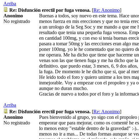
Arriba
Re: Disfunción erectil por fuga venosa.
[
Re: Anonimo
]
Anonimo
Buenas a todos, soy nuevo en este tema. Hace uno
No registrado
menos fuerza en mis erecciones y que no tenia ere
a un urologo de la Seg Soc y me mando a que me 
resultado que tenia una pequeña fuga venosa. Emp
en cantidad 100mg, y con eso si tenia buenas erec
pasara a tomar 50mg y las erecciones eran algo mas
poner 100mg. yo le he comentado que no quiero dep
me operara. Me ha dicho que tiene que hacerme una
venas son las que tienen fuga y me ha dicho que l
definitivo. que puedo estar, 3 meses, 6, 9 dos años
la fuga. De momento le he dicho que si, que al me
He leido todo el foro y quiero unirme a los tres ma
inmejorable. Voy a empezar con el propoleo y ya o
aunque no duran mucho.
Gracias de nuevo a todos por el foro y la informaci
Arriba
Re: Disfunción erectil por fuga venosa.
[
Re: Anonimo
]
Anonimo
Pues bienvenido al grupo, yo sigo con el propoleo
No registrado
empeorar que para mejorar, como os comenté he es
lo menos estoy "estable dentro de la gravedad" :-)..
menos no ir a mas... De todas formas aunque se ve