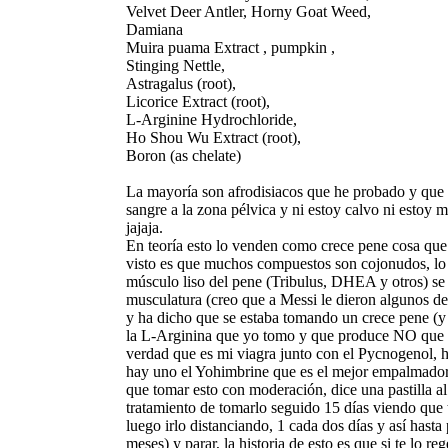
Velvet Deer Antler, Horny Goat Weed,
Damiana
Muira puama Extract , pumpkin ,
Stinging Nettle,
Astragalus (root),
Licorice Extract (root),
L-Arginine Hydrochloride,
Ho Shou Wu Extract (root),
Boron (as chelate)
La mayoría son afrodisiacos que he probado y que
sangre a la zona pélvica y ni estoy calvo ni estoy m
jajaja.
En teoría esto lo venden como crece pene cosa que 
visto es que muchos compuestos son cojonudos, lo q
músculo liso del pene (Tribulus, DHEA y otros) se 
musculatura (creo que a Messi le dieron algunos de 
y ha dicho que se estaba tomando un crece pene (y 
la L-Arginina que yo tomo y que produce NO que re
verdad que es mi viagra junto con el Pycnogenol, h
hay uno el Yohimbrine que es el mejor empalmador
que tomar esto con moderación, dice una pastilla al 
tratamiento de tomarlo seguido 15 días viendo que 
luego irlo distanciando, 1 cada dos días y así hast
meses) y parar, la historia de esto es que si te lo re