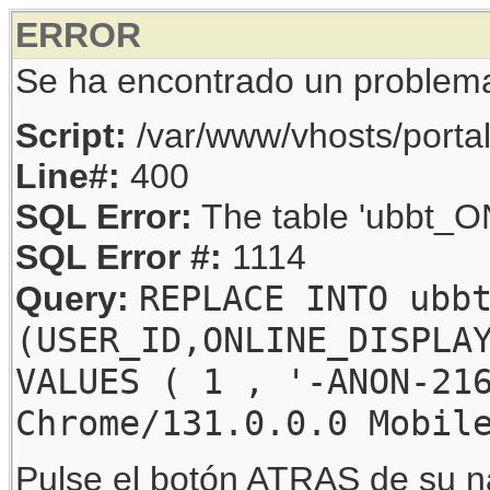
ERROR
Se ha encontrado un problem
Script:
/var/www/vhosts/porta
Line#:
400
SQL Error:
The table 'ubbt_ON
SQL Error #:
1114
REPLACE INTO ubb
Query:
(USER_ID,ONLINE_DISPLA
VALUES ( 1 , '-ANON-21
Chrome/131.0.0.0 Mobil
Pulse el botón ATRAS de su na