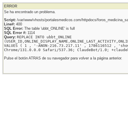
ERROR
Se ha encontrado un problema.
Script:
/var/www/vhosts/portalesmedicos.com/httpdocs/foros_medicina_sal
Line#:
400
SQL Error:
The table 'ubbt_ONLINE' is full
SQL Error #:
1114
Query:
REPLACE INTO ubbt_ONLINE
(USER_ID,ONLINE_DISPLAY_NAME,ONLINE_LAST_ACTIVITY,ONLI
VALUES ( 1 , '-ANON-216.73.217.11' , 1786116512 , 'sho
Chrome/131.0.0.0 Safari/537.36; ClaudeBot/1.0; +claude
Pulse el botón ATRAS de su navegador para volver a la página anterior.