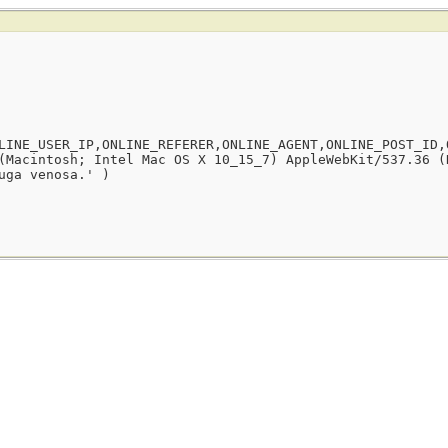
LINE_USER_IP,ONLINE_REFERER,ONLINE_AGENT,ONLINE_POST_ID,
(Macintosh; Intel Mac OS X 10_15_7) AppleWebKit/537.36 (
uga venosa.' )