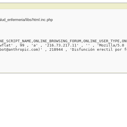
ud_enfermeria/libs/html.inc.php
NE_SCRIPT_NAME,ONLINE_BROWSING_FORUM,ONLINE_USER_TYPE,ON
wflat' , 99 , 'a' , '216.73.217.11' , '' , 'Mozilla/5.0 
bot@anthropic.com)' , 218944 , 'Disfunción erectil por f