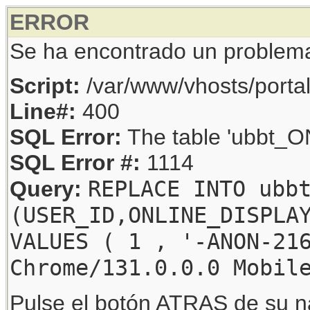
ERROR
Se ha encontrado un problem
Script:
/var/www/vhosts/porta
Line#:
400
SQL Error:
The table 'ubbt_ON
SQL Error #:
1114
REPLACE INTO ubb
Query:
(USER_ID,ONLINE_DISPLA
VALUES ( 1 , '-ANON-21
Chrome/131.0.0.0 Mobil
Pulse el botón ATRAS de su na