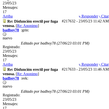
23/05/23
Mensajes:
17
Arriba
Responder
Citar
#217632
-
23/05/23
11:42 AM
Re: Disfunción erectil por fuga
venosa.
[
Re: Anonimo
]
badboy78
:grin:
nuevo
Editado por badboy78 (
27/06/23
03:01 PM
)
Registrado:
23/05/23
Mensajes:
17
Arriba
Responder
Citar
#217633
-
23/05/23
11:46 AM
Re: Disfunción erectil por fuga
venosa.
[
Re: Anonimo
]
badboy78
:eek:
nuevo
Editado por badboy78 (
27/06/23
03:01 PM
)
Registrado:
23/05/23
Mensajes:
17