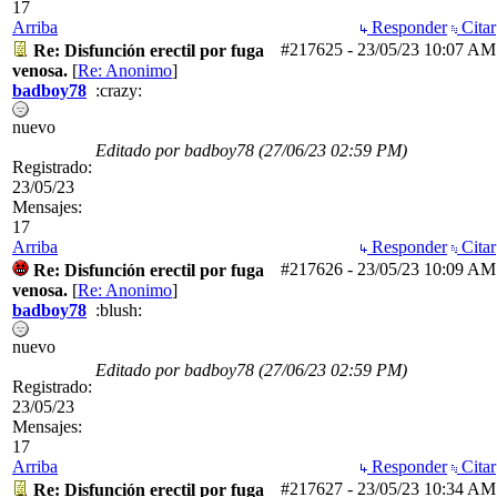
17
Arriba
Responder
Citar
#217625
-
23/05/23
10:07 AM
Re: Disfunción erectil por fuga
venosa.
[
Re: Anonimo
]
badboy78
:crazy:
nuevo
Editado por badboy78 (
27/06/23
02:59 PM
)
Registrado:
23/05/23
Mensajes:
17
Arriba
Responder
Citar
#217626
-
23/05/23
10:09 AM
Re: Disfunción erectil por fuga
venosa.
[
Re: Anonimo
]
badboy78
:blush:
nuevo
Editado por badboy78 (
27/06/23
02:59 PM
)
Registrado:
23/05/23
Mensajes:
17
Arriba
Responder
Citar
#217627
-
23/05/23
10:34 AM
Re: Disfunción erectil por fuga