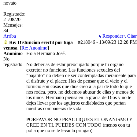
novato
Registrado:
21/08/20
Mensajes:
34
Arriba
Responder
Citar
#218046
-
13/09/23
12:28 PM
Re: Disfunción erectil por fuga
venosa.
[
Re: Anonimo
]
Anonimo
Hola Hermano José.
No
registrado
No deberias de estar preocupado porque tu organo
excretor no funcione. Las funciones sexuales del
"pajarito" no deben de ser contempladas meramente para
el disfrute y el placer. Has de pensar que el vicio y el
fornicio son cosas que dios creo a la par de todo lo que
nos rodea, pero, no debemos abusar de ellas y menos de
los niños. Hermano piensa en la gracia de Dios y no te
dejes llevar por los agujeros endiablados que portan
nuestras compañeras de vida.
PORFAVOR NO PRACTIQUES EL ONANISMO Y
CREE EN TI. PUEDES CON TODO (menos con tu
polla que no se te levanta pringao)