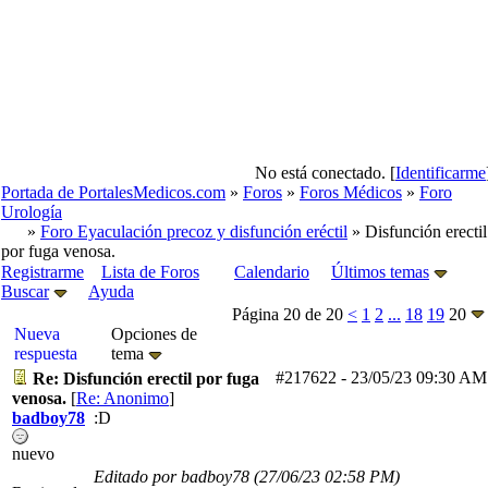
No está conectado. [
Identificarme
Portada de PortalesMedicos.com
»
Foros
»
Foros Médicos
»
Foro
Urología
»
Foro Eyaculación precoz y disfunción eréctil
» Disfunción erectil
por fuga venosa.
Registrarme
Lista de Foros
Calendario
Últimos temas
Buscar
Ayuda
Página 20 de 20
<
1
2
...
18
19
20
Nueva
Opciones de
respuesta
tema
#217622
-
23/05/23
09:30 AM
Re: Disfunción erectil por fuga
venosa.
[
Re: Anonimo
]
badboy78
:D
nuevo
Editado por badboy78 (
27/06/23
02:58 PM
)