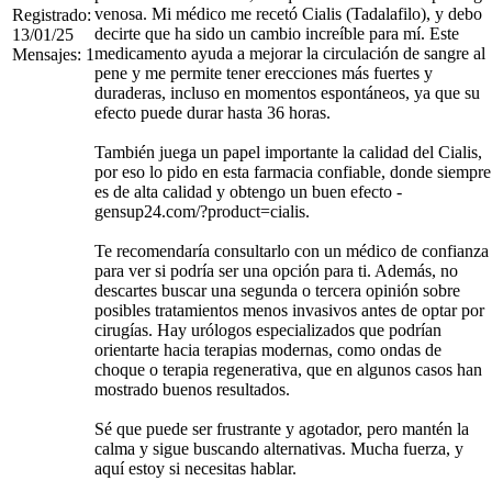
venosa. Mi médico me recetó Cialis (Tadalafilo), y debo
Registrado:
decirte que ha sido un cambio increíble para mí. Este
13/01/25
medicamento ayuda a mejorar la circulación de sangre al
Mensajes: 1
pene y me permite tener erecciones más fuertes y
duraderas, incluso en momentos espontáneos, ya que su
efecto puede durar hasta 36 horas.
También juega un papel importante la calidad del Cialis,
por eso lo pido en esta farmacia confiable, donde siempre
es de alta calidad y obtengo un buen efecto -
gensup24.com/?product=cialis.
Te recomendaría consultarlo con un médico de confianza
para ver si podría ser una opción para ti. Además, no
descartes buscar una segunda o tercera opinión sobre
posibles tratamientos menos invasivos antes de optar por
cirugías. Hay urólogos especializados que podrían
orientarte hacia terapias modernas, como ondas de
choque o terapia regenerativa, que en algunos casos han
mostrado buenos resultados.
Sé que puede ser frustrante y agotador, pero mantén la
calma y sigue buscando alternativas. Mucha fuerza, y
aquí estoy si necesitas hablar.