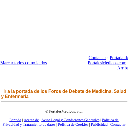
Contactar
·
Portada d
Marcar todos como leídos
PortalesMedicos.com
Arrib
Ir a la portada de los Foros de Debate de Medicina, Salud
y Enfermería
© PortalesMedicos, S.L.
Portada
|
Acerca de
|
Aviso Legal y Condiciones Generales
|
Política de
Privacidad y Tratamiento de datos
|
Política de Cookies
|
Publicidad
|
Contactar