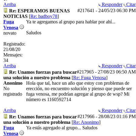
Arriba
Responder
Citar
#217641
-
24/05/23
06:30 PM
Re: ESPERAMOS BUENAS
NOTICIAS
[
Re: badboy78
]
Fuga
Ya te agregamos al grupo para hablar por ahí...
Venosa
Saludos
novato
Registrado:
21/08/20
Mensajes:
34
Arriba
Responder
Citar
#217965
-
27/08/23
06:50 AM
Re: Unamos fuerzas para buscar
una solución a nuestro problema
[
Re: Fuga Venosa
]
Anonimo
Hola que tal, hace un año que estoy con problemas de
No
erección, no encuentro solución y pienso que puede ser
registrado
fuga venosa, me podrían agregar al grupo de wsp? Mi
número es 1160592714
Arriba
Responder
Citar
#217966
-
28/08/23
01:16 PM
Re: Unamos fuerzas para buscar
una solución a nuestro problema
[
Re: Anonimo
]
Fuga
Ya estás agregado al grupo... Saludos
Venosa