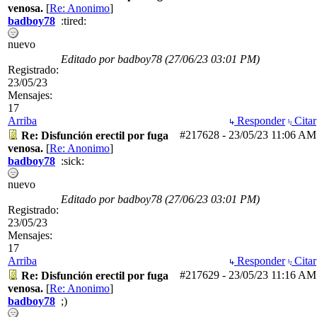
venosa.
[
Re: Anonimo
]
badboy78
:tired:
nuevo
Editado por badboy78 (
27/06/23
03:01 PM
)
Registrado:
23/05/23
Mensajes:
17
Arriba
Responder
Citar
#217628
-
23/05/23
11:06 AM
Re: Disfunción erectil por fuga
venosa.
[
Re: Anonimo
]
badboy78
:sick:
nuevo
Editado por badboy78 (
27/06/23
03:01 PM
)
Registrado:
23/05/23
Mensajes:
17
Arriba
Responder
Citar
#217629
-
23/05/23
11:16 AM
Re: Disfunción erectil por fuga
venosa.
[
Re: Anonimo
]
badboy78
;)