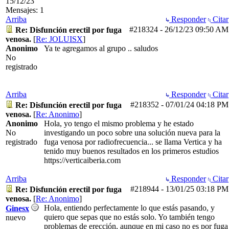
15/12/23
Mensajes: 1
Arriba
Responder
Citar
#218324
-
26/12/23
09:50 AM
Re: Disfunción erectil por fuga
venosa.
[
Re: JOLUISX
]
Anonimo
Ya te agregamos al grupo .. saludos
No
registrado
Arriba
Responder
Citar
#218352
-
07/01/24
04:18 PM
Re: Disfunción erectil por fuga
venosa.
[
Re: Anonimo
]
Anonimo
Hola, yo tengo el mismo problema y he estado
No
investigando un poco sobre una solución nueva para la
registrado
fuga venosa por radiofrecuencia... se llama Vertica y ha
tenido muy buenos resultados en los primeros estudios
https://verticaiberia.com
Arriba
Responder
Citar
#218944
-
13/01/25
03:18 PM
Re: Disfunción erectil por fuga
venosa.
[
Re: Anonimo
]
Hola, entiendo perfectamente lo que estás pasando, y
Ginesx
quiero que sepas que no estás solo. Yo también tengo
nuevo
problemas de erección, aunque en mi caso no es por fuga