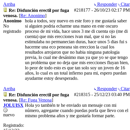
Arriba
Responder
Citar
#218177
-
26/10/23
02:17 PM
Re: Disfunción erectil por fuga
venosa.
[
Re: Anonimo
]
Anonimo
hola a todos, soy nuevo en este foro y me gustaría saber
No
si alguien podria echarme una mano en este oscuro
registrado
proceso de mi vida, hace unos 3 me di cuenta ojo (me di
cuenta) que mis erecciones ivan mal, que si no las
estimulaba no permanecian duras, hace unos 5 dias fui s
hacerme una eco peneana sin ereccion la cual los
resultados arrojaron que no habia ninguna patologia
previa, lo cual me desánimo mas ya que yo se que tengo
un problema que no deja que mis erecciones fluyan bien,
lo peor de todo esto es que tan solo soy un joven de 16
años, lo cual es un total infierno para mi, espero puedan
ayudarme estoy desesperado.
Arriba
Responder
Citar
#218315
-
25/12/23
03:40 PM
Re: Disfunción erectil por fuga
venosa.
[
Re: Fuga Venosa
]
JOLUISX
Hola yo también te he enviado un mensaje con mi
número, agregame cuando puedas porfa que llevo con el
nuevo
mismo problema años y me gustaría formar parte.
Registrado: