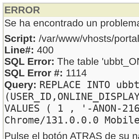
ERROR
Se ha encontrado un problem
Script:
/var/www/vhosts/porta
Line#:
400
SQL Error:
The table 'ubbt_ON
SQL Error #:
1114
REPLACE INTO ubb
Query:
(USER_ID,ONLINE_DISPLA
VALUES ( 1 , '-ANON-21
Chrome/131.0.0.0 Mobil
Pulse el botón ATRAS de su na