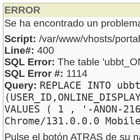
ERROR
Se ha encontrado un problem
Script:
/var/www/vhosts/porta
Line#:
400
SQL Error:
The table 'ubbt_ON
SQL Error #:
1114
REPLACE INTO ubb
Query:
(USER_ID,ONLINE_DISPLA
VALUES ( 1 , '-ANON-21
Chrome/131.0.0.0 Mobil
Pulse el botón ATRAS de su na