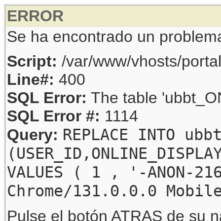
ERROR
Se ha encontrado un problem
Script:
/var/www/vhosts/porta
Line#:
400
SQL Error:
The table 'ubbt_ON
SQL Error #:
1114
REPLACE INTO ubb
Query:
(USER_ID,ONLINE_DISPLA
VALUES ( 1 , '-ANON-21
Chrome/131.0.0.0 Mobil
Pulse el botón ATRAS de su na