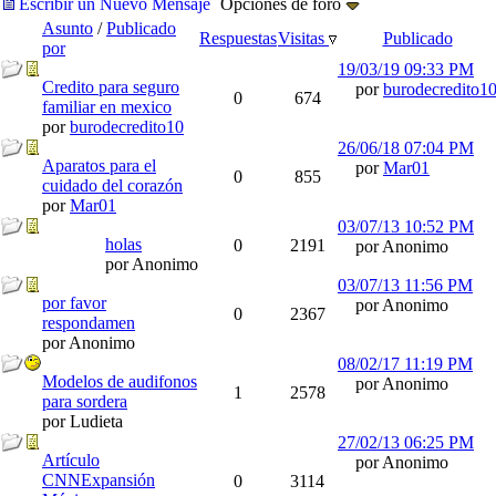
Escribir un Nuevo Mensaje
Opciones de foro
Asunto
/
Publicado
Respuestas
Visitas
Publicado
por
19/03/19
09:33 PM
Credito para seguro
por
burodecredito1
0
674
familiar en mexico
por
burodecredito10
26/06/18
07:04 PM
Aparatos para el
por
Mar01
0
855
cuidado del corazón
por
Mar01
03/07/13
10:52 PM
holas
0
2191
por Anonimo
por Anonimo
03/07/13
11:56 PM
por favor
por Anonimo
0
2367
respondamen
por Anonimo
08/02/17
11:19 PM
Modelos de audifonos
por Anonimo
1
2578
para sordera
por Ludieta
27/02/13
06:25 PM
Artículo
por Anonimo
CNNExpansión
0
3114