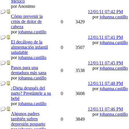
México
por Anonimo
12/01/11
07:42 PM
Cómo prevenir la
por
johanna.castillo
crisis de dolor de
0
3429
cabeza
por
johanna.castillo
12/01/11
07:41 PM
El decálogo de la
por
johanna.castillo
alimentación infantil
0
3507
saludable
por
johanna.castillo
12/01/11
07:45 PM
Pasos para una
por
johanna.castillo
0
3538
dentadura más sana
por
johanna.castillo
12/01/11
07:48 PM
¿Dieta después del
por
johanna.castillo
parto? Pregúntele a su
0
3608
bebé
por
johanna.castillo
12/01/11
07:46 PM
Algunos padres
por
johanna.castillo
también sufren
0
3849
depresión posparto