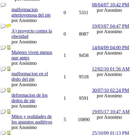
08/04/07
10:42 PM
malformacion
por Anonimo
0
5311
arteriovenosa del pie
por Anonimo
19/03/07
04:47 PM
A) proyecto contra la
por Anonimo
0
8087
obesidad
por Anonimo
14/04/09
04:00 PM
Mujeres viven menos
por Anonimo
1
9458
que antes
por Anónimo
12/02/10
01:56 AM
malformacion en el
por Anonimo
1
9518
dedo del pie
por Anonimo
30/07/10
02:24 PM
deformacion de los
por Anonimo
1
9591
dedos de pie
por Anonimo
19/05/17
10:47 AM
Mitos y realidades de
por Anonimo
5
10890
los aparatos auditivos
por Anonimo
25/10/09
01:13 PM