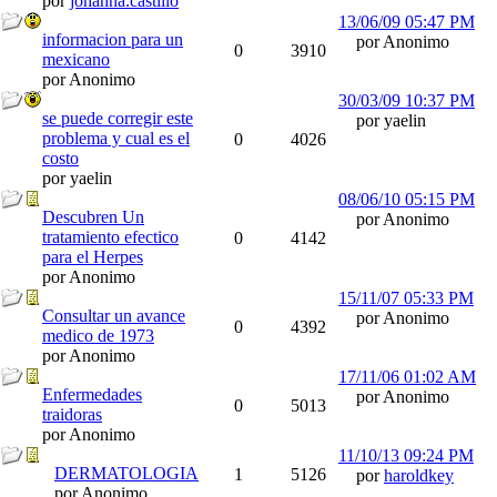
por
johanna.castillo
13/06/09
05:47 PM
informacion para un
por Anonimo
0
3910
mexicano
por Anonimo
30/03/09
10:37 PM
se puede corregir este
por yaelin
problema y cual es el
0
4026
costo
por yaelin
08/06/10
05:15 PM
Descubren Un
por Anonimo
tratamiento efectico
0
4142
para el Herpes
por Anonimo
15/11/07
05:33 PM
Consultar un avance
por Anonimo
0
4392
medico de 1973
por Anonimo
17/11/06
01:02 AM
Enfermedades
por Anonimo
0
5013
traidoras
por Anonimo
11/10/13
09:24 PM
DERMATOLOGIA
1
5126
por
haroldkey
por Anonimo