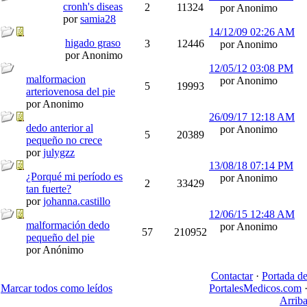
cronh's diseas
2
11324
por Anonimo
por
samia28
14/12/09
02:26 AM
higado graso
3
12446
por Anonimo
por Anonimo
12/05/12
03:08 PM
malformacion
por Anonimo
5
19993
arteriovenosa del pie
por Anonimo
26/09/17
12:18 AM
dedo anterior al
por Anonimo
5
20389
pequeño no crece
por
julygzz
13/08/18
07:14 PM
¿Porqué mi período es
por Anonimo
2
33429
tan fuerte?
por
johanna.castillo
12/06/15
12:48 AM
malformación dedo
por Anonimo
57
210952
pequeño del pie
por Anónimo
Contactar
·
Portada d
Marcar todos como leídos
PortalesMedicos.com
Arrib