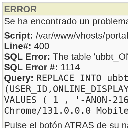
ERROR
Se ha encontrado un problem
Script:
/var/www/vhosts/porta
Line#:
400
SQL Error:
The table 'ubbt_ON
SQL Error #:
1114
REPLACE INTO ubb
Query:
(USER_ID,ONLINE_DISPLA
VALUES ( 1 , '-ANON-21
Chrome/131.0.0.0 Mobil
Pulse el botón ATRAS de su na