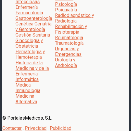
Infecciosas
Psicología
Enfermería
Psiquiatría
Farmacología
Radiodiagnóstico y
Gastroenterología
Radiología
Genética
Geriatría
Rehabilitación y
y Gerontología
Fisioterapia
Gestión Sanitaria
Reumatología
Ginecología y
Traumatología
Obstetricia
Urgencias y
Hematología y
Emergencias
Hemoterapia
Urología y
Historia de la
Andrología
Medicina y de la
Enfermería
Informática
Médica
Inmunología
Medicina
Alternativa
© PortalesMedicos, S.L.
Contactar
.
Privacidad
.
Publicidad