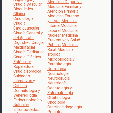
Medicina Deportiva
Cirugía Vascular
Medicina Familiar y
Bioquímica
Atención Primaria
Clínica
Medicina Forense
Cardiología
y Legal
Medicina
Cirugía
Interna
Medicina
Cardiovascular
Laboral
Medicina
Cirugía General y
Nuclear
Medicina
del Aparato
Preventiva y Salud
Digestivo
Cirugía
Pública
Medicina
Maxilofacial
Rural
Medicina
Cirugía Pediátrica
Tropical
Cirugía Plástica,
Microbiología y
Estética y
Parasitología
Reparadora
Nefrología
Cirugía Torácica
Neumología
Cuidados
Neurocirugía
Intensivos y
Neurología
Críticos
Odontología y
Dermatología y
Estomatología
Venereología
Oftalmología
Endocrinología y
Oncología
Nutrición
Otorrinolaringología
Enfermedades
Pediatría