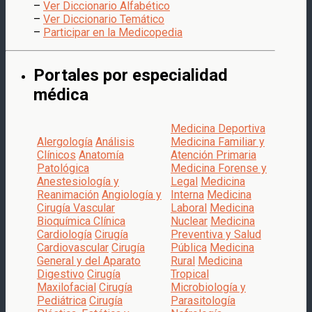
–
Ver Diccionario Alfabético
–
Ver Diccionario Temático
–
Participar en la Medicopedia
Portales por especialidad
médica
Medicina Deportiva
Alergología
Análisis
Medicina Familiar y
Clínicos
Anatomía
Atención Primaria
Patológica
Medicina Forense y
Anestesiología y
Legal
Medicina
Reanimación
Angiología y
Interna
Medicina
Cirugía Vascular
Laboral
Medicina
Bioquímica Clínica
Nuclear
Medicina
Cardiología
Cirugía
Preventiva y Salud
Cardiovascular
Cirugía
Pública
Medicina
General y del Aparato
Rural
Medicina
Digestivo
Cirugía
Tropical
Maxilofacial
Cirugía
Microbiología y
Pediátrica
Cirugía
Parasitología