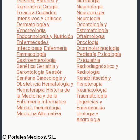
Plástica, Estética y
Nefrología
Reparadora
Cirugía
Neumología
Torácica
Cuidados
Neurocirugía
Intensivos y Críticos
Neurología
Dermatología y
Odontología y
Venereología
Estomatología
Endocrinología y Nutrición
Oftalmología
Enfermedades
Oncología
Infecciosas
Enfermería
Otorrinolaringología
Farmacología
Pediatría
Psicología
Gastroenterología
Psiquiatría
Genética
Geriatría y
Radiodiagnóstico y
Gerontología
Gestión
Radiología
Sanitaria
Ginecología y
Rehabilitación y
Obstetricia
Hematología y
Fisioterapia
Hemoterapia
Historia de
Reumatología
la Medicina y de la
Traumatología
Enfermería
Informática
Urgencias y
Médica
Inmunología
Emergencias
Medicina Alternativa
Urología y
Andrología
© PortalesMedicos, S.L.