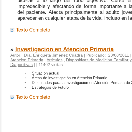
úlceras a lo largo del tubo digestivo. Cursa e
impredecible y afectando de forma importante a la
del paciente. Afecta principalmente al adulto jov
aparecer en cualquier etapa de la vida, incluso en la
Texto Completo
»
Investigacion en Atencion Primaria
Autor:
Dra. Enriqueta Jiménez Cuadra
| Publicado: 23/08/2011 
Atencion Primaria
,
Articulos
,
Diapositivas de Medicina Familiar 
Diapositivas
|
| 11402 visitas
•
Situación actual
•
Áreas de investigación en Atención Primaria
•
Dificultades para la investigación en Atención Primaria de
•
Estrategias de Futuro
Texto Completo