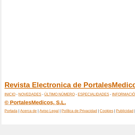
Revista Electronica de PortalesMedi
INICIO
-
NOVEDADES
-
ÚLTIMO NÚMERO
-
ESPECIALIDADES
-
INFORMACI
© PortalesMedicos, S.L.
Portada
|
Acerca de
|
Aviso Legal
|
Política de Privacidad
|
Cookies
|
Publicidad