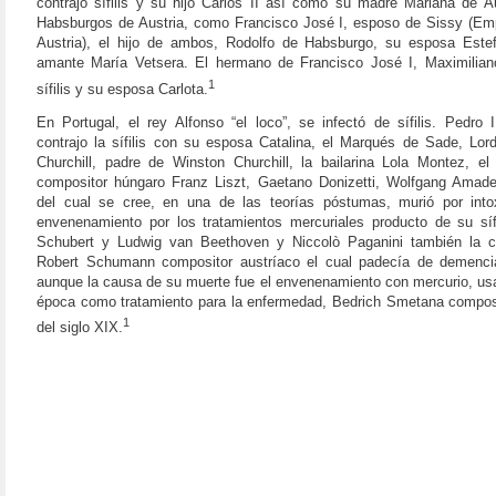
contrajo sífilis y su hijo Carlos II así como su madre Mariana de Au
Habsburgos de Austria, como Francisco José I, esposo de Sissy (Emp
Austria), el hijo de ambos, Rodolfo de Habsburgo, su esposa Este
amante María Vetsera. El hermano de Francisco José I, Maximiliano
1
sífilis y su esposa Carlota.
En Portugal, el rey Alfonso “el loco”, se infectó de sífilis. Pedro 
contrajo la sífilis con su esposa Catalina, el Marqués de Sade, Lor
Churchill, padre de Winston Churchill, la bailarina Lola Montez, el 
compositor húngaro Franz Liszt, Gaetano Donizetti, Wolfgang Amad
del cual se cree, en una de las teorías póstumas, murió por into
envenenamiento por los tratamientos mercuriales producto de su sífi
Schubert y Ludwig van Beethoven y Niccolò Paganini también la co
Robert Schumann compositor austríaco el cual padecía de demencia s
aunque la causa de su muerte fue el envenenamiento con mercurio, us
época como tratamiento para la enfermedad, Bedrich Smetana compos
1
del siglo XIX.