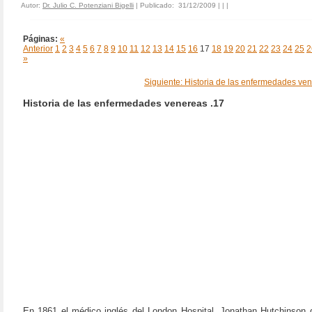
Autor:
Dr. Julio C. Potenziani Bigelli
| Publicado: 31/12/2009 | |
|
Páginas:
«
Anterior
1
2
3
4
5
6
7
8
9
10
11
12
13
14
15
16
17
18
19
20
21
22
23
24
25
2
»
Siguiente: Historia de las enfermedades ven
Historia de las enfermedades venereas .17
En 1861 el médico inglés del London Hospital, Jonathan Hutchinson d