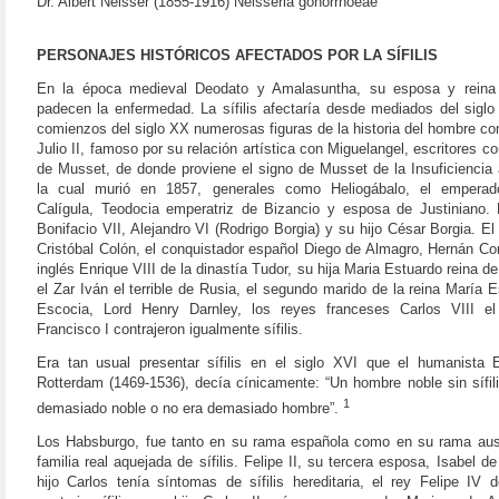
Dr. Albert Neisser (1855-1916) Neisseria gonorrhoeae
PERSONAJES HISTÓRICOS AFECTADOS POR LA SÍFILIS
En la época medieval Deodato y Amalasuntha, su esposa y reina
padecen la enfermedad. La sífilis afectaría desde mediados del siglo
comienzos del siglo XX numerosas figuras de la historia del hombre c
Julio II, famoso por su relación artística con Miguelangel, escritores c
de Musset, de donde proviene el signo de Musset de la Insuficiencia 
la cual murió en 1857, generales como Heliogábalo, el emperado
Calígula, Teodocia emperatriz de Bizancio y esposa de Justiniano.
Bonifacio VII, Alejandro VI (Rodrigo Borgia) y su hijo César Borgia. E
Cristóbal Colón, el conquistador español Diego de Almagro, Hernán Cor
inglés Enrique VIII de la dinastía Tudor, su hija Maria Estuardo reina de 
el Zar Iván el terrible de Rusia, el segundo marido de la reina María 
Escocia, Lord Henry Darnley, los reyes franceses Carlos VIII el
Francisco I contrajeron igualmente sífilis.
Era tan usual presentar sífilis en el siglo XVI que el humanista
Rotterdam (1469-1536), decía cínicamente: “Un hombre noble sin sífil
1
demasiado noble o no era demasiado hombre”.
Los Habsburgo, fue tanto en su rama española como en su rama aus
familia real aquejada de sífilis. Felipe II, su tercera esposa, Isabel de
hijo Carlos tenía síntomas de sífilis hereditaria, el rey Felipe IV 