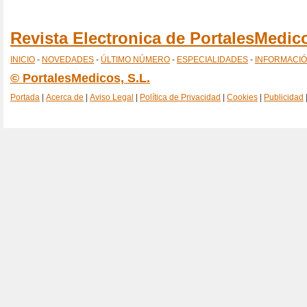
Revista Electronica de PortalesMedi
INICIO
-
NOVEDADES
-
ÚLTIMO NÚMERO
-
ESPECIALIDADES
-
INFORMACI
© PortalesMedicos, S.L.
Portada
|
Acerca de
|
Aviso Legal
|
Política de Privacidad
|
Cookies
|
Publicidad