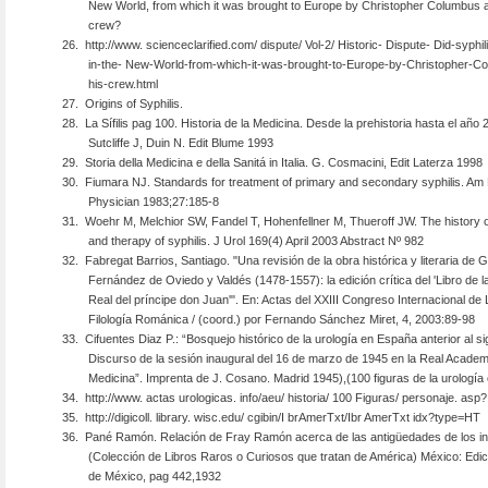
New World, from which it was brought to Europe by Christopher Columbus 
crew?
26.
http://www. scienceclarified.com/ dispute/ Vol-2/ Historic- Dispute- Did-syphili
in-the- New-World-from-which-it-was-brought-to-Europe-by-Christopher-C
his-crew.html
27.
Origins of Syphilis.
28.
La Sífilis pag 100. Historia de la Medicina. Desde la prehistoria hasta el año 
Sutcliffe J, Duin N. Edit Blume 1993
29.
Storia della Medicina e della Sanitá in Italia. G. Cosmacini, Edit Laterza 1998
30.
Fiumara NJ. Standards for treatment of primary and secondary syphilis. A
Physician 1983;27:185-8
31.
Woehr M, Melchior SW, Fandel T, Hohenfellner M, Thueroff JW. The history 
and therapy of syphilis. J Urol 169(4) April 2003 Abstract Nº 982
32.
Fabregat Barrios, Santiago. "Una revisión de la obra histórica y literaria de 
Fernández de Oviedo y Valdés (1478-1557): la edición crítica del 'Libro de 
Real del príncipe don Juan'". En: Actas del XXIII Congreso Internacional de 
Filología Románica / (coord.) por Fernando Sánchez Miret, 4, 2003:89-98
33.
Cifuentes Diaz P.: “Bosquejo histórico de la urología en España anterior al si
Discurso de la sesión inaugural del 16 de marzo de 1945 en la Real Academ
Medicina”. Imprenta de J. Cosano. Madrid 1945),(100 figuras de la urología
34.
http://www. actas urologicas. info/aeu/ historia/ 100 Figuras/ personaje. asp
35.
http://digicoll. library. wisc.edu/ cgibin/I brAmerTxt/Ibr AmerTxt idx?type=HT
36.
Pané Ramón. Relación de Fray Ramón acerca de las antigüedades de los in
(Colección de Libros Raros o Curiosos que tratan de América) México: Edic
de México, pag 442,1932