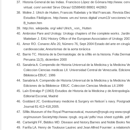
37.
Historia General de las Indias. Francisco López de Gómara http://www. cer
virtual. com/ servlet/ Sirve Obras/ 02588400 88801 442863
38.
Moline J. Ulrich de Hutten, Francois Rabelais y le Mal Francais. Revista Ele
Estudios Filológicos. http://www. um.es/ tonos digital/ znum13/ secciones/ r
B_hutten.htm
39.
http://es. wikipedia. org/ wiki/ Ulrich_ von_ Hutten
40.
Ambroise Pare and Urology. Urology chapters of the complete works. Jardin 
Mattelaer J. EAU History Office of the European Association of Urology 200
41.
Amor RO. Conarec Año 20, Número 76, Sept 2004 Estado del arte en cirugí
cardiovascular, Aneurismas de la aorta torácica
42.
Barrio TC. Historia de la Dermatologia: de la sífilis en la historia. Folia Derma
Peruana 11(3), diciembre 2000
43.
Sanabria A. Compendio de Historia Universal de la Medicina y la Medicina V
Coleccion Ciencias medicas LII. Universidad Central de Venezuela. Edicione
Biblioteca-EBUC. 1986
44.
Sanabria A. Compendio de Historia Universal de la Medicina y la Medicina V
Ediciones de la Biblioteca- EBUC. Coleccion Ciencias Medicas LII.1999
45.
Laín Entralgo P (1963) Estudios de Historia de la Medicina y de Antropologí
Editorial Escorial, Madrid
46.
Goddard JC. Genitourinary medicine & Surgery en Nelson´s navy. Postgrad
Journal 81:413-418,2005.
47.
Sífilis.Museum of the Royal Pharmaceutical, museum@rpsgb.org www.rpsgb
org/museum Societyhttp://www. rpsgb. org.uk/ pdfs/ mus sheet syphilis. pdf
48.
Cartwright FF, Biddiss MD. Disease and history.Barnes and Noble Books N
49.
Fariña LA. Henry de Toulouse Lautrec and Jean Alfred Fournier: a relationsh