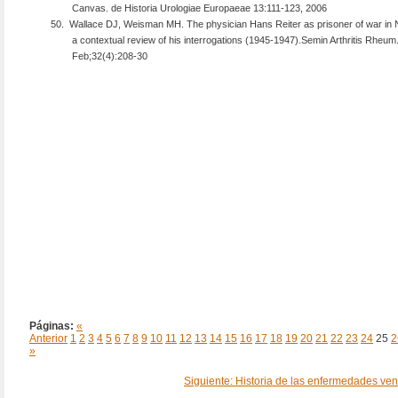
Canvas. de Historia Urologiae Europaeae 13:111-123, 2006
50.
Wallace DJ, Weisman MH. The physician Hans Reiter as prisoner of war in
a contextual review of his interrogations (1945-1947).Semin Arthritis Rheum
Feb;32(4):208-30
Páginas:
«
Anterior
1
2
3
4
5
6
7
8
9
10
11
12
13
14
15
16
17
18
19
20
21
22
23
24
25
2
»
Siguiente: Historia de las enfermedades ven