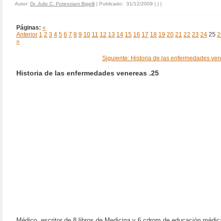
Autor:
Dr. Julio C. Potenziani Bigelli
| Publicado: 31/12/2009 | |
|
Páginas:
«
Anterior
1
2
3
4
5
6
7
8
9
10
11
12
13
14
15
16
17
18
19
20
21
22
23
24
25
2
»
Siguiente: Historia de las enfermedades ven
Historia de las enfermedades venereas .25
Médico, escritor de 8 libros de Medicina y 6 cdrom de educación médic