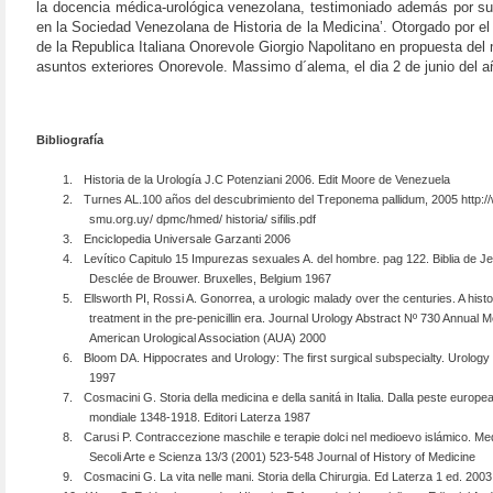
la docencia médica-urológica venezolana, testimoniado además por su
en la Sociedad Venezolana de Historia de la Medicina’. Otorgado por el
de la Republica Italiana Onorevole Giorgio Napolitano en propuesta del 
asuntos exteriores Onorevole. Massimo d´alema, el dia 2 de junio del a
Bibliografía
1.
Historia de la Urología J.C Potenziani 2006. Edit Moore de Venezuela
2.
Turnes AL.100 años del descubrimiento del Treponema pallidum, 2005 http:/
smu.org.uy/ dpmc/hmed/ historia/ sifilis.pdf
3.
Enciclopedia Universale Garzanti 2006
4.
Levítico Capitulo 15 Impurezas sexuales A. del hombre. pag 122. Biblia de J
Desclée de Brouwer. Bruxelles, Belgium 1967
5.
Ellsworth PI, Rossi A. Gonorrea, a urologic malady over the centuries. A histo
treatment in the pre-penicillin era. Journal Urology Abstract Nº 730 Annual M
American Urological Association (AUA) 2000
6.
Bloom DA. Hippocrates and Urology: The first surgical subspecialty. Urolog
1997
7.
Cosmacini G. Storia della medicina e della sanitá in Italia. Dalla peste europea
mondiale 1348-1918. Editori Laterza 1987
8.
Carusi P. Contraccezione maschile e terapie dolci nel medioevo islámico. Med
Secoli Arte e Scienza 13/3 (2001) 523-548 Journal of History of Medicine
9.
Cosmacini G. La vita nelle mani. Storia della Chirurgia. Ed Laterza 1 ed. 2003