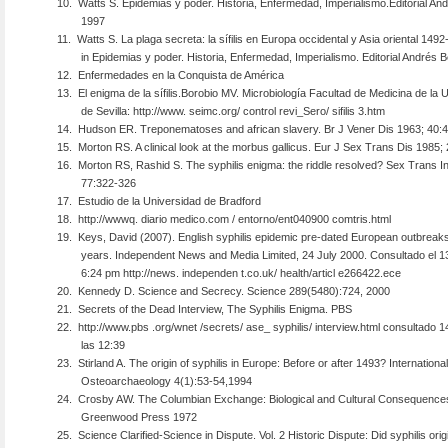
10.
Watts S. Epidemias y poder. Historia, Enfermedad, Imperialismo.Editorial And
1997
11.
Watts S. La plaga secreta: la sífilis en Europa occidental y Asia oriental 149
in Epidemias y poder. Historia, Enfermedad, Imperialismo. Editorial Andrés B
12.
Enfermedades en la Conquista de América
13.
El enigma de la sífilis.Borobio MV. Microbiología Facultad de Medicina de la 
de Sevilla: http://www. seimc.org/ control revi_Sero/ sifilis 3.htm
14.
Hudson ER. Treponematoses and african slavery. Br J Vener Dis 1963; 40:
15.
Morton RS. A clinical look at the morbus gallicus. Eur J Sex Trans Dis 1985;
16.
Morton RS, Rashid S. The syphilis enigma: the riddle resolved? Sex Trans I
77:322-326
17.
Estudio de la Universidad de Bradford
18.
http://wwwq. diario medico.com / entorno/ent040900 comtris.html
19.
Keys, David (2007). English syphilis epidemic pre-dated European outbreak
years. Independent News and Media Limited, 24 July 2000. Consultado el 
6:24 pm http://news. independen t.co.uk/ health/articl e266422.ece
20.
Kennedy D. Science and Secrecy. Science 289(5480):724, 2000
21.
Secrets of the Dead Interview, The Syphilis Enigma. PBS
22.
http://www.pbs .org/wnet /secrets/ ase_ syphilis/ interview.html consultado 
las 12:39
23.
Stirland A. The origin of syphilis in Europe: Before or after 1493? International
Osteoarchaeology 4(1):53-54,1994
24.
Crosby AW. The Columbian Exchange: Biological and Cultural Consequences
Greenwood Press 1972
25.
Science Clarified-Science in Dispute. Vol. 2 Historic Dispute: Did syphilis orig