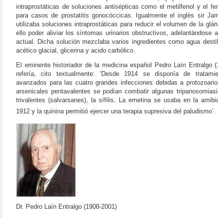
intraprostáticas de soluciones antisépticas como el metilfenol y el fe
para casos de prostatitis gonocóccicas. Igualmente el inglés sir Ja
utilizaba soluciones intraprostáticas para reducir el volumen de la glá
ello poder aliviar los síntomas urinarios obstructivos, adelantándose 
actual. Dicha solución mezclaba varios ingredientes como agua destil
acético glacial, glicerina y acido carbólico.
El eminente historiador de la medicina español Pedro Laín Entralgo (
refería, cito textualmente: ‘Desde 1914 se disponía de tratam
avanzados para las cuatro grandes infecciones debidas a protozoario
arsenicales pentavalentes se podían combatir algunas tripanosomiasi
trivalentes (salvarsanes), la sífilis. La emetina se usaba en la amib
1912 y la quinina permitió ejercer una terapia supresiva del paludismo’.
Dr. Pedro Laín Entralgo (1908-2001)