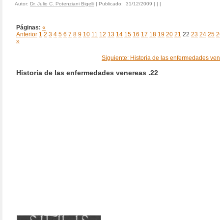
Autor:
Dr. Julio C. Potenziani Bigelli
| Publicado: 31/12/2009 | |
|
Páginas:
«
Anterior
1
2
3
4
5
6
7
8
9
10
11
12
13
14
15
16
17
18
19
20
21
22
23
24
25
2
»
Siguiente: Historia de las enfermedades ven
Historia de las enfermedades venereas .22