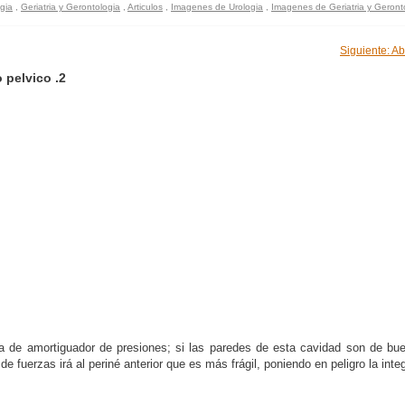
gia
,
Geriatria y Gerontologia
,
Articulos
,
Imagenes de Urologia
,
Imagenes de Geriatria y Geront
Siguiente: Ab
 pelvico .2
a de amortiguador de presiones; si las paredes de esta cavidad son de bue
e fuerzas irá al periné anterior que es más frágil, poniendo en peligro la inte