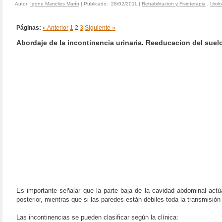
Autor:
Igone Manciles Marín
| Publicado: 28/02/2011 |
Rehabilitacion y Fisioterapia
,
Urolo
Páginas:
« Anterior
1
2
3
Siguiente »
Abordaje de la incontinencia urinaria. Reeducacion del suelo
Es importante señalar que la parte baja de la cavidad abdominal actú
posterior, mientras que si las paredes están débiles toda la transmisión d
Las incontinencias se pueden clasificar según la clínica: