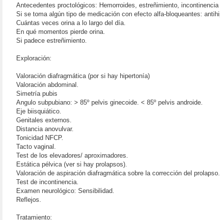
Antecedentes proctológicos: Hemorroides, estreñimiento, incontinencia
Si se toma algún tipo de medicación con efecto alfa-bloqueantes: antihip
Cuántas veces orina a lo largo del día.
En qué momentos pierde orina.
Si padece estreñimiento.
Exploración:
Valoración diafragmática (por si hay hipertonía)
Valoración abdominal.
Simetría pubis
Angulo subpubiano: > 85º pelvis ginecoide. < 85º pelvis androide.
Eje biisquiático.
Genitales externos.
Distancia anovulvar.
Tonicidad NFCP.
Tacto vaginal.
Test de los elevadores/ aproximadores.
Estática pélvica (ver si hay prolapsos).
Valoración de aspiración diafragmática sobre la corrección del prolapso.
Test de incontinencia.
Examen neurológico: Sensibilidad.
Reflejos.
Tratamiento: