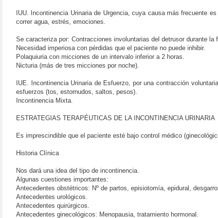
IUU. Incontinencia Urinaria de Urgencia, cuya causa más frecuente es 
correr agua, estrés, emociones.
Se caracteriza por: Contracciones involuntarias del detrusor durante la 
Necesidad imperiosa con pérdidas que el paciente no puede inhibir.
Polaquiuria con micciones de un intervalo inferior a 2 horas.
Nicturia (más de tres micciones por noche).
IUE. Incontinencia Urinaria de Esfuerzo, por una contracción voluntaria
esfuerzos (tos, estornudos, saltos, pesos).
Incontinencia Mixta.
ESTRATEGIAS TERAPÉUTICAS DE LA INCONTINENCIA URINARIA
Es imprescindible que el paciente esté bajo control médico (ginecológic
Historia Clínica
Nos dará una idea del tipo de incontinencia.
Algunas cuestiones importantes:
Antecedentes obstétricos: Nº de partos, episiotomía, epidural, desgarro
Antecedentes urológicos.
Antecedentes quirúrgicos.
Antecedentes ginecológicos: Menopausia, tratamiento hormonal.