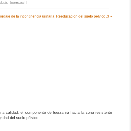
ologia
,
Imagenes
|
|
ordaje de la incontinencia urinaria. Reeducacion del suelo pelvico .3 »
na calidad, el componente de fuerza irá hacia la zona resistente
gridad del suelo pélvico.