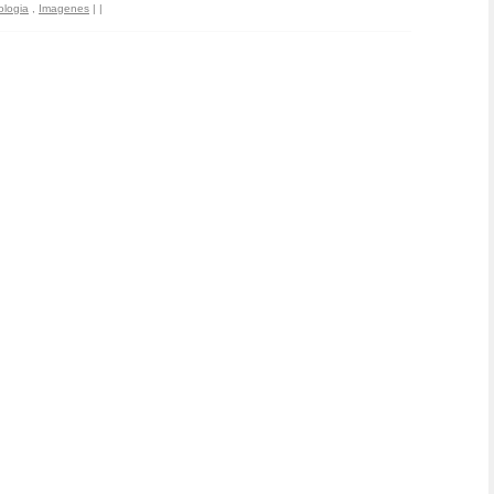
ologia
,
Imagenes
|
|