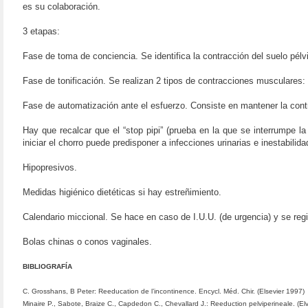
es su colaboración.
3 etapas:
Fase de toma de conciencia. Se identifica la contracción del suelo pél
Fase de tonificación. Se realizan 2 tipos de contracciones musculares: P
Fase de automatización ante el esfuerzo. Consiste en mantener la cont
Hay que recalcar que el “stop pipi” (prueba en la que se interrumpe l
iniciar el chorro puede predisponer a infecciones urinarias e inestabilida
Hipopresivos.
Medidas higiénico dietéticas si hay estreñimiento.
Calendario miccional. Se hace en caso de I.U.U. (de urgencia) y se reg
Bolas chinas o conos vaginales.
BIBLIOGRAFÍA
C. Grosshans, B Peter: Reeducation de l’incontinence. Encycl. Méd. Chir. (Elsevier 1997)
Minaire P., Sabote, Braize C., Capdedon C., Chevallard J.: Reeduction pelviperineale. (El