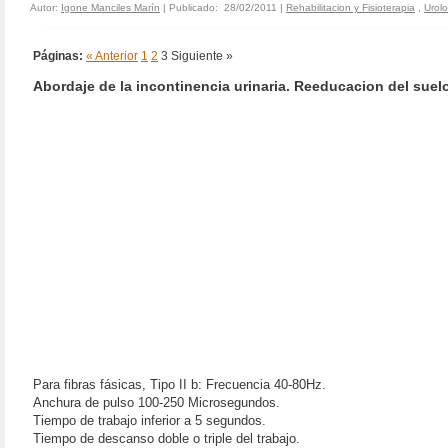
Autor:
Igone Manciles Marín
| Publicado: 28/02/2011 |
Rehabilitacion y Fisioterapia
,
Urolo
Páginas:
« Anterior
1
2
3
Siguiente »
Abordaje de la incontinencia urinaria. Reeducacion del suelo
Para fibras fásicas, Tipo II b: Frecuencia 40-80Hz.
Anchura de pulso 100-250 Microsegundos.
Tiempo de trabajo inferior a 5 segundos.
Tiempo de descanso doble o triple del trabajo.