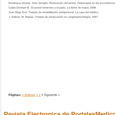
Dominique Grosse, Jean Sengler: Reducacion del periné. Fisioterapia en las incontinencia
Calais Germain B.: El periné femenino y el parto. La liebre de marzo 1998
Juan Rioja Toro: Tratado de rehabilitación pelviperineal. La casa del médico.
J. Salinas, M. Rapaiz: Tratado de reeducación en urogineproctología. 1997.
Páginas:
« Anterior
1
2
3
Siguiente »
Revista Electronica de PortalesMedi