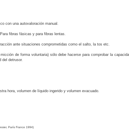
vico con una autovaloración manual.
ara fibras fásicas y para fibras lentas.
racción ante situaciones comprometidas como el salto, la tos etc.
a micción de forma voluntaria) sólo debe hacerse para comprobar la capacida
d del detrusor.
istra hora, volumen de líquido ingerido y volumen evacuado.
vesier, París France 1994)