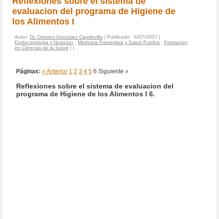
Reflexiones sobre el sistema de
evaluacion del programa de Higiene de
los Alimentos I
Autor:
Dr. Orestes Gonzalez Capdevilla
| Publicado: 6/07/2007 |
Endocrinologia y Nutricion
,
Medicina Preventiva y Salud Publica
,
Formacion
en Ciencias de la Salud
|
|
Páginas:
« Anterior
1
2
3
4
5
6
Siguiente »
Reflexiones sobre el sistema de evaluacion del
programa de Higiene de los Alimentos I 6.