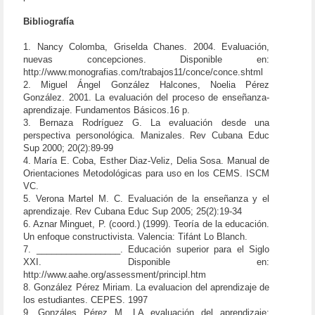
Bibliografía
1. Nancy Colomba, Griselda Chanes. 2004. Evaluación,
nuevas concepciones. Disponible en:
http://www.monografias.com/trabajos11/conce/conce.shtml
2. Miguel Ángel González Halcones, Noelia Pérez
González. 2001. La evaluación del proceso de enseñanza-
aprendizaje. Fundamentos Básicos.16 p.
3. Bernaza Rodríguez G. La evaluación desde una
perspectiva personológica. Manizales. Rev Cubana Educ
Sup 2000; 20(2):89-99
4. María E. Coba, Esther Diaz-Veliz, Delia Sosa. Manual de
Orientaciones Metodológicas para uso en los CEMS. ISCM
VC.
5. Verona Martel M. C. Evaluación de la enseñanza y el
aprendizaje. Rev Cubana Educ Sup 2005; 25(2):19-34
6. Aznar Minguet, P. (coord.) (1999). Teoría de la educación.
Un enfoque constructivista. Valencia: Tifánt Lo Blanch.
7. _________________. Educación superior para el Siglo
XXI. Disponible en:
http://www.aahe.org/assessment/principl.htm
8. González Pérez Miriam. La evaluacion del aprendizaje de
los estudiantes. CEPES. 1997
9. Gonzáles Pérez M. LA evaluación del aprendizaje: