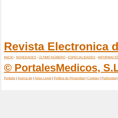
Revista Electronica
INICIO
-
NOVEDADES
-
ÚLTIMO NÚMERO
-
ESPECIALIDADES
-
INFORMACI
© PortalesMedicos, S.L
Portada
|
Acerca de
|
Aviso Legal
|
Política de Privacidad
|
Cookies
|
Publicidad