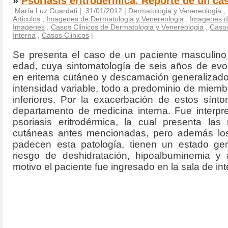
»
Psoriasis eritrodermica. Reporte de un cas
María Luz Guardati
| 31/01/2012 |
Dermatologia y Venereologia
,
Articulos
,
Imagenes de Dermatologia y Venereologia
,
Imagenes d
Imagenes
,
Casos Clinicos de Dermatologia y Venereologia
,
Casos
Interna
,
Casos Clinicos
|
Se presenta el caso de un paciente masculin
edad, cuya sintomatología de seis años de evol
en eritema cutáneo y descamación generalizado
intensidad variable, todo a predominio de miemb
inferiores. Por la exacerbación de estos sínt
departamento de medicina interna. Fue interp
psoriasis eritrodérmica, la cual presenta las
cutáneas antes mencionadas,
pero además los
padecen esta patología, tienen un estado ge
riesgo de deshidratación, hipoalbuminemia y 
motivo el paciente fue ingresado en la sala de int