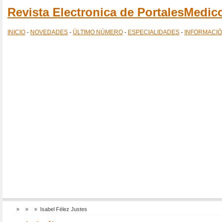
Revista Electronica de PortalesMedi
INICIO
-
NOVEDADES
-
ÚLTIMO NÚMERO
-
ESPECIALIDADES
-
INFORMACI
»
»
» Isabel Félez Justes