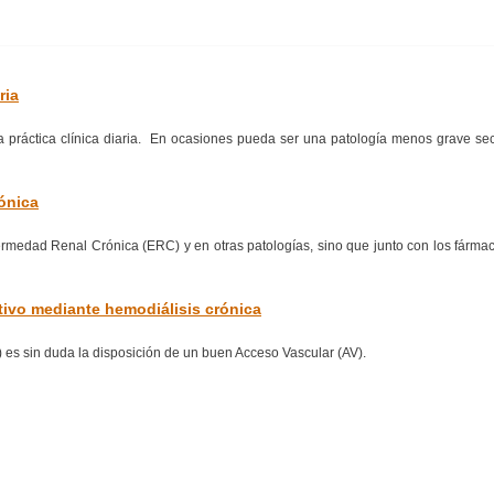
ria
la práctica clínica diaria. En ocasiones pueda ser una patología menos grave se
rónica
rmedad Renal Crónica (ERC) y en otras patologías, sino que junto con los fárma
utivo mediante hemodiálisis crónica
) es sin duda la disposición de un buen Acceso Vascular (AV).