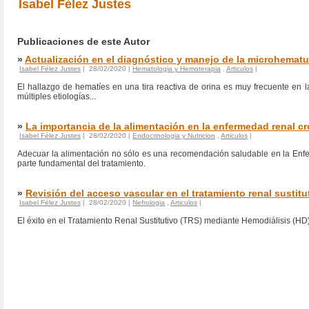
Isabel Félez Justes
Publicaciones de este Autor
»
Actualización en el diagnóstico y manejo de la microhematu
Isabel Félez Justes
| 28/02/2020 |
Hematologia y Hemoterapia
,
Articulos
|
El hallazgo de hematíes en una tira reactiva de orina es muy frecuente en 
múltiples etiologías...
»
La importancia de la alimentación en la enfermedad renal c
Isabel Félez Justes
| 28/02/2020 |
Endocrinologia y Nutricion
,
Articulos
|
Adecuar la alimentación no sólo es una recomendación saludable en la Enfe
parte fundamental del tratamiento.
»
Revisión del acceso vascular en el tratamiento renal sustit
Isabel Félez Justes
| 28/02/2020 |
Nefrologia
,
Articulos
|
El éxito en el Tratamiento Renal Sustitutivo (TRS) mediante Hemodiálisis (HD