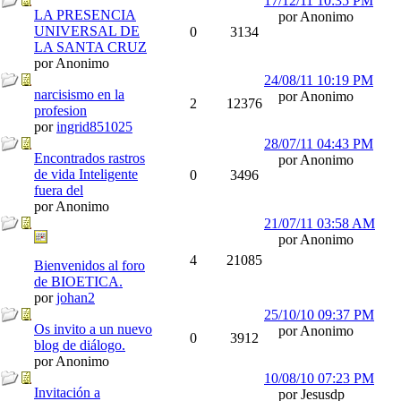
17/12/11
10:35 PM
LA PRESENCIA
por Anonimo
UNIVERSAL DE
0
3134
LA SANTA CRUZ
por Anonimo
24/08/11
10:19 PM
narcisismo en la
por Anonimo
2
12376
profesion
por
ingrid851025
28/07/11
04:43 PM
Encontrados rastros
por Anonimo
de vida Inteligente
0
3496
fuera del
por Anonimo
21/07/11
03:58 AM
por Anonimo
4
21085
Bienvenidos al foro
de BIOETICA.
por
johan2
25/10/10
09:37 PM
Os invito a un nuevo
por Anonimo
0
3912
blog de diálogo.
por Anonimo
10/08/10
07:23 PM
Invitación a
por Jesusdp