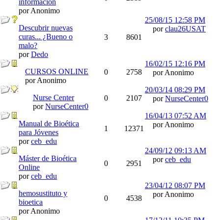
informacion
por Anonimo
25/08/15
12:58 PM
Descubrir nuevas
por
clau26USAT
curas... ¿Bueno o
3
8601
malo?
por
Dedo
16/02/15
12:16 PM
CURSOS ONLINE
0
2758
por Anonimo
por Anonimo
20/03/14
08:29 PM
Nurse Center
0
2107
por
NurseCenter0
por
NurseCenter0
16/04/13
07:52 AM
Manual de Bioética
por Anonimo
1
12371
para Jóvenes
por
ceb_edu
24/09/12
09:13 AM
Máster de Bioética
por
ceb_edu
0
2951
Online
por
ceb_edu
23/04/12
08:07 PM
hemosustituto y
por Anonimo
0
4538
bioetica
por Anonimo