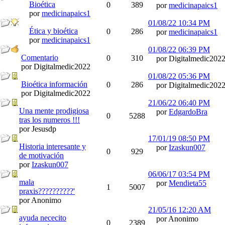
Bioética
0
389
por
medicinapaics1
por
medicinapaics1
01/08/22
10:34 PM
Ética y bioética
0
286
por
medicinapaics1
por
medicinapaics1
01/08/22
06:39 PM
Comentario
0
310
por Digitalmedic202
por Digitalmedic2022
01/08/22
05:36 PM
Bioética información
0
286
por Digitalmedic202
por Digitalmedic2022
21/06/22
06:40 PM
Una mente prodigiosa
por
EdgardoBra
0
5288
tras los numeros !!!
por Jesusdp
17/01/19
08:50 PM
Historia interesante y
por
Izaskun007
0
929
de motivación
por
Izaskun007
06/06/17
03:54 PM
mala
por
Mendieta55
1
5007
praxis??????????'
por Anonimo
21/05/16
12:20 AM
ayuda nececito
por Anonimo
0
2389