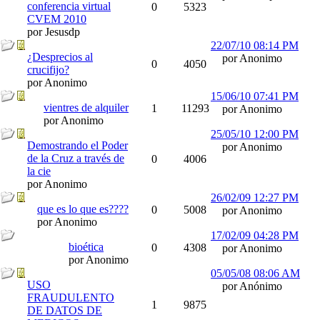
conferencia virtual
0
5323
CVEM 2010
por Jesusdp
22/07/10
08:14 PM
¿Desprecios al
por Anonimo
0
4050
crucifijo?
por Anonimo
15/06/10
07:41 PM
vientres de alquiler
1
11293
por Anonimo
por Anonimo
25/05/10
12:00 PM
Demostrando el Poder
por Anonimo
de la Cruz a través de
0
4006
la cie
por Anonimo
26/02/09
12:27 PM
que es lo que es????
0
5008
por Anonimo
por Anonimo
17/02/09
04:28 PM
bioética
0
4308
por Anonimo
por Anonimo
05/05/08
08:06 AM
USO
por Anónimo
FRAUDULENTO
1
9875
DE DATOS DE