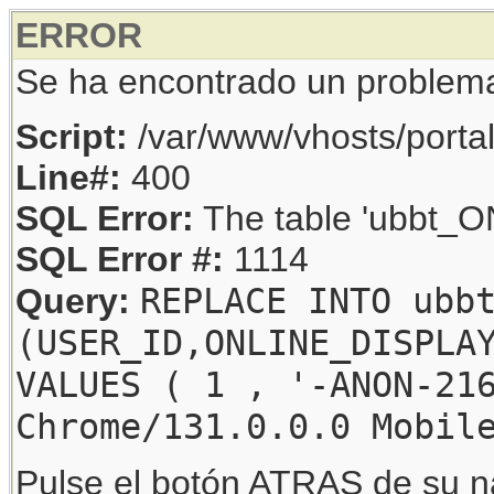
ERROR
Se ha encontrado un problem
Script:
/var/www/vhosts/porta
Line#:
400
SQL Error:
The table 'ubbt_ON
SQL Error #:
1114
REPLACE INTO ubb
Query:
(USER_ID,ONLINE_DISPLA
VALUES ( 1 , '-ANON-21
Chrome/131.0.0.0 Mobil
Pulse el botón ATRAS de su na