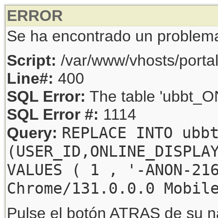
ERROR
Se ha encontrado un problem
Script:
/var/www/vhosts/porta
Line#:
400
SQL Error:
The table 'ubbt_ON
SQL Error #:
1114
REPLACE INTO ubb
Query:
(USER_ID,ONLINE_DISPLA
VALUES ( 1 , '-ANON-21
Chrome/131.0.0.0 Mobil
Pulse el botón ATRAS de su na