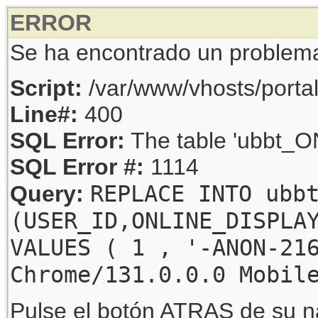
ERROR
Se ha encontrado un problem
Script:
/var/www/vhosts/porta
Line#:
400
SQL Error:
The table 'ubbt_ON
SQL Error #:
1114
REPLACE INTO ubb
Query:
(USER_ID,ONLINE_DISPLA
VALUES ( 1 , '-ANON-21
Chrome/131.0.0.0 Mobil
Pulse el botón ATRAS de su na