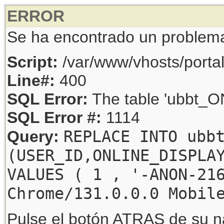
ERROR
Se ha encontrado un problem
Script:
/var/www/vhosts/porta
Line#:
400
SQL Error:
The table 'ubbt_ON
SQL Error #:
1114
REPLACE INTO ubb
Query:
(USER_ID,ONLINE_DISPLA
VALUES ( 1 , '-ANON-21
Chrome/131.0.0.0 Mobil
Pulse el botón ATRAS de su na