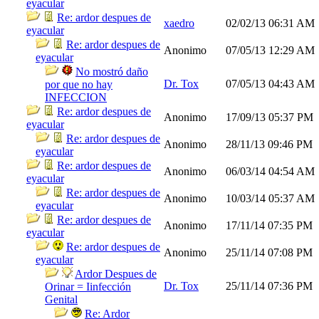
eyacular
Re: ardor despues de
xaedro
02/02/13
06:31 AM
eyacular
Re: ardor despues de
Anonimo
07/05/13
12:29 AM
eyacular
No mostró daño
Dr. Tox
07/05/13
04:43 AM
por que no hay
INFECCION
Re: ardor despues de
Anonimo
17/09/13
05:37 PM
eyacular
Re: ardor despues de
Anonimo
28/11/13
09:46 PM
eyacular
Re: ardor despues de
Anonimo
06/03/14
04:54 AM
eyacular
Re: ardor despues de
Anonimo
10/03/14
05:37 AM
eyacular
Re: ardor despues de
Anonimo
17/11/14
07:35 PM
eyacular
Re: ardor despues de
Anonimo
25/11/14
07:08 PM
eyacular
Ardor Despues de
Dr. Tox
25/11/14
07:36 PM
Orinar = Iinfección
Genital
Re: Ardor