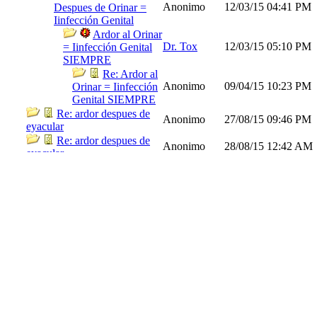
Anonimo
12/03/15
04:41 PM
Despues de Orinar =
Iinfección Genital
Ardor al Orinar
Dr. Tox
12/03/15
05:10 PM
= Iinfección Genital
SIEMPRE
Re: Ardor al
Anonimo
09/04/15
10:23 PM
Orinar = Iinfección
Genital SIEMPRE
Re: ardor despues de
Anonimo
27/08/15
09:46 PM
eyacular
Re: ardor despues de
Anonimo
28/08/15
12:42 AM
eyacular
Re: ardor despues de
Anonimo
05/09/15
03:10 AM
eyacular
Re: ardor despues de
Anonimo
07/04/16
08:31 PM
eyacular
Re: ardor despues de
Anonimo
27/08/16
10:23 PM
eyacular
Re: ardor despues de
Anonimo
22/11/16
11:40 PM
eyacular
Re: ardor despues de
Anonimo
11/07/19
06:59 AM
eyacular