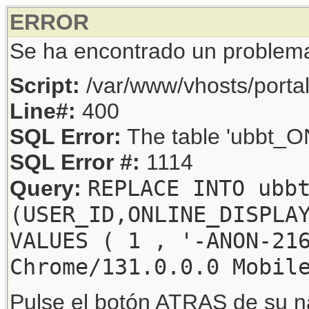
ERROR
Se ha encontrado un problem
Script:
/var/www/vhosts/porta
Line#:
400
SQL Error:
The table 'ubbt_ON
SQL Error #:
1114
REPLACE INTO ubb
Query:
(USER_ID,ONLINE_DISPLA
VALUES ( 1 , '-ANON-21
Chrome/131.0.0.0 Mobil
Pulse el botón ATRAS de su na