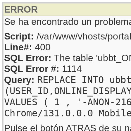
ERROR
Se ha encontrado un problem
Script:
/var/www/vhosts/porta
Line#:
400
SQL Error:
The table 'ubbt_ON
SQL Error #:
1114
REPLACE INTO ubb
Query:
(USER_ID,ONLINE_DISPLA
VALUES ( 1 , '-ANON-21
Chrome/131.0.0.0 Mobil
Pulse el botón ATRAS de su na